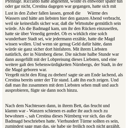
Pfennige. Riccardo hatte abgelehnt, wollte es entweder später tun
oder gar nicht, Crestina dagegen war gegangen, hatte sich mit
Lust in den Zuber fallen lassen, genoß die
Wärme des
Wassers und hätte am liebsten hier den ganzen Abend verbracht,
weil sie keinesfalls sicher war, daß die Wirtsstube gemütlich sein
würde. Als die Badmagd kam, um ihr den Rücken einzuseifen,
hatte sie über Venedig geredet. Ob es wirklich eine solch
wunderbare Stadt sei, wie jedermann erzähle, hatte die Magd
wissen wollen. Und wenn sie genug Geld dafür hätte, dann
würde sie ganz sicher dort hinfahren. Mit ihrem Liebsten
natürlich, der in Nürnberg diene. Die nächste halbe Stunde war
dann ausgefüllt mit der Lobpreisung dieses Liebsten, und eine
weitere galt den Sehenswürdigkeiten Nürnbergs, der Stadt, in der
die Magd geboren war.
Vergeßt nicht den Ring zu drehen! sagte sie am Ende lachend, als
Crestina bereits unter der Tür stand. Laßt ihn euch zeigen. Und
daß man ihn zusammen mit dem Liebsten sehen muß und auch
ausprobieren, fügte sie dann noch hinzu.
Nach dem Nachtessen dann, in ihrem Bett, das feucht und
klamm war - Wanzen schienen es außer ihr auch noch zu
bewohnen -, sah Crestina dieses Nürnberg vor sich, das die
Badmagd beschrieben hatte. Vierhundert Türme sollten es sein,
zumindest sage man das, sie habe sie freilich noch nicht gezählt.