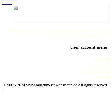
Wetter
Der Museumsverein Schwanstetten bedankt sich ganz herzlich bei
seinen Sponsoren, Helfern und Freunden
User account menu
Impressum
Service
Datenschutz
Literaturverzeichnis
Termine
© 2007 - 2024 www.museum-schwanstetten.de All rights reserved.
↑