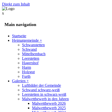
Direkt zum Inhalt
x
Main navigation
Startseite
Heimatgemeinde
+
Schwanstetten
Schwand
Mittelhembach
Leerstetten
Hagershof
Harm
Holzgut
Furth
Galerien
+
Luftbilder der Gemeinde
Schwand schwarz-weiß
Leerstetten in schwarz-weiß
Malwettbewerb in den Jahren
Malwettbewerb 2026
Malwettbewerb 2025