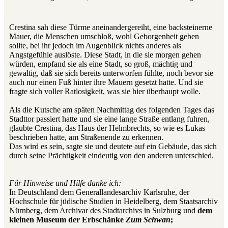
Crestina sah diese Türme aneinandergereiht, eine backsteinerne
Mauer, die Menschen umschloß, wohl Geborgenheit geben
sollte, bei ihr jedoch im Augenblick nichts anderes als
Angstgefühle auslöste. Diese Stadt, in die sie morgen gehen
würden, empfand sie als eine Stadt, so groß, mächtig und
gewaltig, daß sie sich bereits unterworfen fühlte, noch bevor sie
auch nur einen Fuß hinter ihre Mauern gesetzt hatte. Und sie
fragte sich voller Ratlosigkeit, was sie hier überhaupt wolle.
Als die Kutsche am späten Nachmittag des folgenden Tages das
Stadttor passiert hatte und sie eine lange Straße entlang fuhren,
glaubte Crestina, das Haus der Helmbrechts, so wie es Lukas
beschrieben hatte, am Straßenende zu erkennen.
Das wird es sein, sagte sie und deutete auf ein Gebäude, das sich
durch seine Prächtigkeit eindeutig von den anderen unterschied.
Für Hinweise und Hilfe danke ich:
In Deutschland dem Generallandesarchiv Karlsruhe, der
Hochschule für jüdische Studien in Heidelberg, dem Staatsarchiv
Nürnberg, dem Archivar des Stadtarchivs in Sulzburg und
dem
kleinen Museum der Erbschänke
Zum Schwan
;