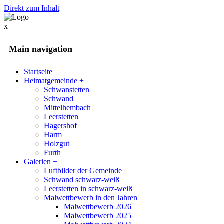
Direkt zum Inhalt
x
Main navigation
Startseite
Heimatgemeinde
+
Schwanstetten
Schwand
Mittelhembach
Leerstetten
Hagershof
Harm
Holzgut
Furth
Galerien
+
Luftbilder der Gemeinde
Schwand schwarz-weiß
Leerstetten in schwarz-weiß
Malwettbewerb in den Jahren
Malwettbewerb 2026
Malwettbewerb 2025