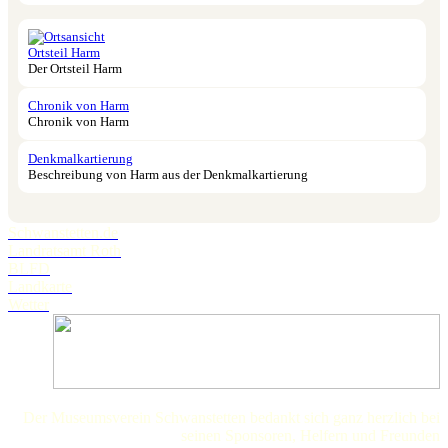
Ortsteil Harm
Der Ortsteil Harm
Chronik von Harm
Chronik von Harm
Denkmalkartierung
Beschreibung von Harm aus der Denkmalkartierung
Schwanstetten.de
Landratsamt Roth
BLFD
Landkarte
Wetter
Der Museumsverein Schwanstetten bedankt sich ganz herzlich bei
seinen Sponsoren, Helfern und Freunden