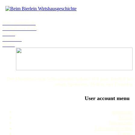
Wirtshausgeschichte
Schwanstetten.de
Landratsamt Roth
BLFD
Landkarte
Wetter
Der Museumsverein Schwanstetten bedankt sich ganz herzlich bei
seinen Sponsoren, Helfern und Freunden
User account menu
Impressum
Service
Datenschutz
Literaturverzeichnis
Termine