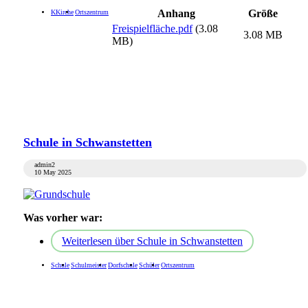
Anhang
Größe
KKirche
Ortszentrum
Freispielfläche.pdf
(3.08
3.08 MB
MB)
Schule in Schwanstetten
admin2
10 May 2025
Was vorher war:
Weiterlesen
über Schule in Schwanstetten
Schule
Schulmeister
Dorfschule
Schüler
Ortszentrum