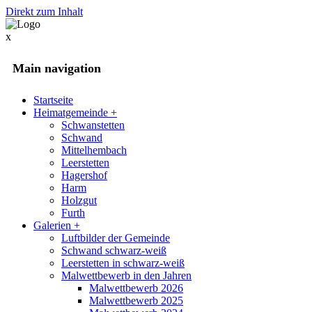
Direkt zum Inhalt
x
Main navigation
Startseite
Heimatgemeinde
+
Schwanstetten
Schwand
Mittelhembach
Leerstetten
Hagershof
Harm
Holzgut
Furth
Galerien
+
Luftbilder der Gemeinde
Schwand schwarz-weiß
Leerstetten in schwarz-weiß
Malwettbewerb in den Jahren
Malwettbewerb 2026
Malwettbewerb 2025