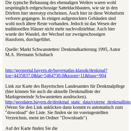
Die typische Bebauung des ehemaligen Weilers waren wohl
ursprünglich erdgeschossige Satteldachbauten, wie sie in den
Dörfern hier stereotyp erscheinen. Auch hier ist diese Wohnform
verloren gegangen. In einigen aufgestockten Gebäuden sind
wohl noch ältere Reste vorhanden. Jedoch ist das Wesen der
traditionellen Häuser nicht mehr nachvollziehbar. Auch hier
wurde der Wandel, der Wechsel zur zweigeschossigen
Hausform, durchgeführt.
Quelle: Markt Schwanstetten: Denkmalkartierung 1995, Autor
M.A. Hermann Schubach
http://geoportal.bayern.de/bayernatlas-klassik/denkmal?
lon=4435837.0&lat=5464730.0&zoom=11&base=904
Link zur Karte des Bayerischen Landesamtes für Denkmalpflege
(hier können Sie auch die aktuelle Denkmalliste der
Marktgemeinde Schwanstetten ausdrucken).
http://geodaten.bayern.de/denkmal_static_data/externe_denkmallis
(Wenn Sie den Link anklicken dann kommt es automatisch zum
"download" der Liste. Sie finden sie im voreingestellten
Verzeichnis, meist im Ordner "Downloads")
Auf der Karte finden Sie die