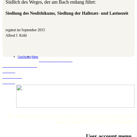
Südlich des Weges, der am Bach entlang führt:
Siedlung des Neolithikums, Siedlung der Hallstatt- und Laténezeit
ergänzt im September 2015
Alfred J. Köhl
Geschichte
Harm
Schwanstetten.de
Landratsamt Roth
BLFD
Landkarte
Wetter
Der Museumsverein Schwanstetten bedankt sich ganz herzlich bei
seinen Sponsoren, Helfern und Freunden
User account menu