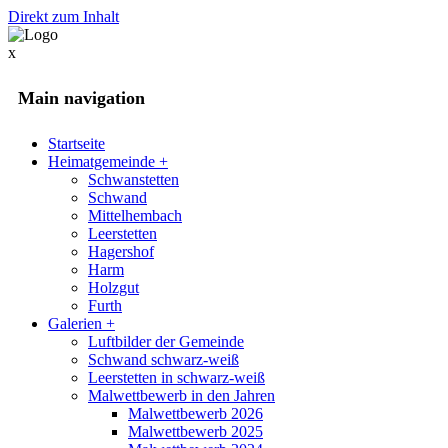
Direkt zum Inhalt
x
Main navigation
Startseite
Heimatgemeinde
+
Schwanstetten
Schwand
Mittelhembach
Leerstetten
Hagershof
Harm
Holzgut
Furth
Galerien
+
Luftbilder der Gemeinde
Schwand schwarz-weiß
Leerstetten in schwarz-weiß
Malwettbewerb in den Jahren
Malwettbewerb 2026
Malwettbewerb 2025