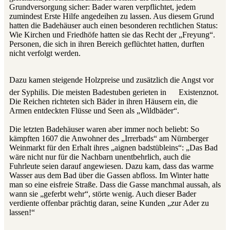
Grundversorgung sicher: Bader waren verpflichtet, jedem
zumindest Erste Hilfe angedeihen zu lassen. Aus diesem Grund
hatten die Badehäuser auch einen besonderen rechtlichen Status:
Wie Kirchen und Friedhöfe hatten sie das Recht der „Freyung“.
Personen, die sich in ihren Bereich geflüchtet hatten, durften
nicht verfolgt werden.
Dazu kamen steigende Holzpreise und zusätzlich die Angst vor
der Syphilis. Die meisten Badestuben gerieten in
Existenznot.
Die Reichen richteten sich Bäder in ihren Häusern ein, die
Armen entdeckten Flüsse und Seen als „Wildbäder“.
Die letzten Badehäuser waren aber immer noch beliebt: So
kämpften 1607 die Anwohner des „Irrerbads“ am Nürnberger
Weinmarkt für den Erhalt ihres „aignen badstübleins“: „Das Bad
wäre nicht nur für die Nachbarn unentbehrlich, auch die
Fuhrleute seien darauf angewiesen. Dazu kam, dass das warme
Wasser aus dem Bad über die Gassen abfloss. Im Winter hatte
man so eine eisfreie Straße. Dass die Gasse manchmal aussah, als
wann sie „geferbt wehr“, störte wenig. Auch dieser Bader
verdiente offenbar prächtig daran, seine Kunden „zur Ader zu
lassen!“