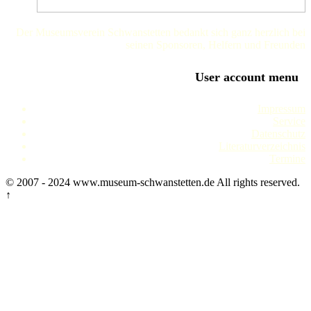
Der Museumsverein Schwanstetten bedankt sich ganz herzlich bei
seinen Sponsoren, Helfern und Freunden
User account menu
Impressum
Service
Datenschutz
Literaturverzeichnis
Termine
© 2007 - 2024 www.museum-schwanstetten.de All rights reserved.
↑