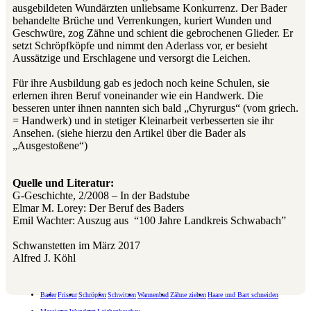
ausgebildeten Wundärzten unliebsame Konkurrenz. Der Bader
behandelte Brüche und Verrenkungen, kuriert Wunden und
Geschwüre, zog Zähne und schient die gebrochenen Glieder. Er
setzt Schröpfköpfe und nimmt den Aderlass vor, er besieht
Aussätzige und Erschlagene und versorgt die Leichen.
Für ihre Ausbildung gab es jedoch noch keine Schulen, sie
erlernen ihren Beruf voneinander wie ein Handwerk. Die
besseren unter ihnen nannten sich bald „Chyrurgus“ (vom griech.
= Handwerk) und in stetiger Kleinarbeit verbesserten sie ihr
Ansehen. (siehe hierzu den Artikel über die Bader als
„Ausgestoßene“)
Quelle und Literatur:
G-Geschichte, 2/2008 – In der Badstube
Elmar M. Lorey: Der Beruf des Baders
Emil Wachter: Auszug aus “100 Jahre Landkreis Schwabach”
Schwanstetten im März 2017
Alfred J. Köhl
Bader
Friseur
Schröpfen
Schwitzen
Wannenbad
Zähne ziehen
Haare und Bart schneiden