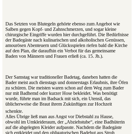
Das Setzten von Blutegeln gehörte ebenso zum Angebot wie
Salben gegen Kopf- und Zahnschmerzen, und sogar kleine
chirurgische Eingriffe wurden hier durchgeführt. Die Bedürfnisse
der Badegäste nach kulinarischen und alkoholischen Genüssen,
amourösen Abenteuern und Glücksspielen riefen bald die Kirche
auf den Plan, die daraufhin ein Verbot für das gemeinsame
Baden von Männern und Frauen erließ (ca. 15. Jh.).
Der Samstag war traditioneller Badetag, daneben hatten die
Bader meist auch dienstags und donnerstags Erlaubnis, ihre Öfen
zu schüren. Die meisten waren schon auf dem Weg zum Bader
nur mit Badhemd oder kurzer Hose bekleidet. Was benötigt
wurde, führte man im Badsack mit sich, ein Utensil, das
üblicherweise die Braut ihrem Zukünftigen zur Hochzeit
schenkte.
Alles Übrige ließ man aus Angst vor Diebstahl zu Hause,
obwohl im Umkleideraum, der „Abziehstube“, eine Badhüterin
auf die abgelegten Kleider aufpasste. Nachdem die Badegäste
sich entkleidet und den obligatorischen Badehut aus Stroh