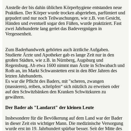
Anstelle der bis dahin üblichen Körperhygiene entstanden neue
Praktiken. Der Körper wurde trocken abgerieben, parfümiert und
gepudert und nur noch Teilwaschungen, wie z.B. von Gesicht,
Händen und eventuell sogar den Füßen, wurde praktiziert. Fast
zwei Jahrhunderte lang geriet das Badevergnügen in
Vergessenheit.
Zum Baderhandwerk gehörten auch ärztliche Aufgaben.
Studierte Ärzte und Apotheker gab es lange Zeit nur in den
großen Städten, wie z.B. in Nürnberg, Augsburg und
Regensburg. Ab etwa 1600 nimmt man Ärzte in Schwabach und
Roth an, im Markt Schwanstetten erst in den 80er Jahren des
letzten Jahrhunderts.
Es war die Pflicht des Baders, mit "scheren, zwangen
(massieren), reiben, schröpfen“ sich nützlich zu erweisen oder
auf den Schwitzbänken den Kranken Schwitzkuren zu
gewähren.
Der Bader als "Landarzt" der kleinen Leute
Insbesondere für die Bevölkerung auf dem Land war der Bader
in dieser Zeit ein wichtiger Mann. Die medizinische Versorgung
wurde erst im 19. Jahrhundert spürbar besser. Seit der Mitte des