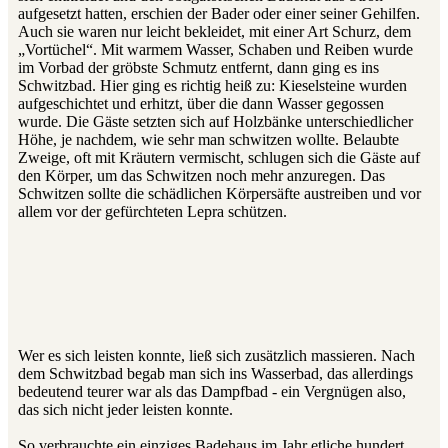
aufgesetzt hatten, erschien der Bader oder einer seiner Gehilfen.
Auch sie waren nur leicht bekleidet, mit einer Art Schurz, dem
„Vortüchel“. Mit warmem Wasser, Schaben und Reiben wurde
im Vorbad der gröbste Schmutz entfernt, dann ging es ins
Schwitzbad. Hier ging es richtig heiß zu: Kieselsteine wurden
aufgeschichtet und erhitzt, über die dann Wasser gegossen
wurde. Die Gäste setzten sich auf Holzbänke unterschiedlicher
Höhe, je nachdem, wie sehr man schwitzen wollte. Belaubte
Zweige, oft mit Kräutern vermischt, schlugen sich die Gäste auf
den Körper, um das Schwitzen noch mehr anzuregen. Das
Schwitzen sollte die schädlichen Körpersäfte austreiben und vor
allem vor der gefürchteten Lepra schützen.
Wer es sich leisten konnte, ließ sich zusätzlich massieren. Nach
dem Schwitzbad begab man sich ins Wasserbad, das allerdings
bedeutend teurer war als das Dampfbad - ein Vergnügen also,
das sich nicht jeder leisten konnte.
So verbrauchte ein einziges Badehaus im Jahr etliche hundert