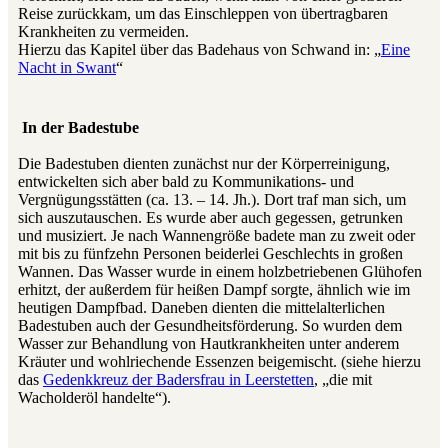
Reise zurückkam, um das Einschleppen von übertragbaren
Krankheiten zu vermeiden.
Hierzu das Kapitel über das Badehaus von Schwand in: „
Eine
Nacht in Swant
“
In der Badestube
Die Badestuben dienten zunächst nur der Körperreinigung,
entwickelten sich aber bald zu Kommunikations- und
Vergnügungsstätten (ca. 13. – 14. Jh.). Dort traf man sich, um
sich auszutauschen. Es wurde aber auch gegessen, getrunken
und musiziert. Je nach Wannengröße badete man zu zweit oder
mit bis zu fünfzehn Personen beiderlei Geschlechts in großen
Wannen. Das Wasser wurde in einem holzbetriebenen Glühofen
erhitzt, der außerdem für heißen Dampf sorgte, ähnlich wie im
heutigen Dampfbad. Daneben dienten die mittelalterlichen
Badestuben auch der Gesundheitsförderung. So wurden dem
Wasser zur Behandlung von Hautkrankheiten unter anderem
Kräuter und wohlriechende Essenzen beigemischt. (siehe hierzu
das
Gedenkkreuz der Badersfrau in Leerstetten
, „die mit
Wacholderöl handelte“).