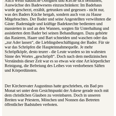
Auch wenn städtische Obrigkeit und Kirche sich bemühten,
Auswüchse des Badewesens einzuschränken: Im Badehaus
wurde gescherzt, erzählt, getrunken und gegessen - nicht nur,
was des Baders Küche hergab, sondern auch von zu Hause
Mitgebrachtes. Der Bader und seine Angestellten verwöhnten die
Gäste: Bademägde und kräftige Badeknechte bedienten und
massierten in und an den Wannen, sorgten für Unterhaltung und
assistierten dem Bader bei seinen Behandlungen. Dazu gehörte
das Rasieren, Haare und Bart schneiden und waschen oder das
„zur Ader lassen“, die Lieblingsbeschäftigung der Bader. Für sie
war das Schröpfen die Haupteinnahmequelle. Je mehr
Schröpfköpfe, desto teurer - die Leute wurden so im wahrsten
Sinne des Wortes „geschröpft“. Doch nach dem medizinischen
Verständnis dieser Zeit war es so etwas wie eine Art körperlicher
Reinigung, die Befreiung des Leibes von verdorbenen Säften
und Körperdünsten.
Der Kirchenvater Augustinus hatte geschrieben, ein Bad pro
Monat sei unter dem Gesichtspunkt der Askese gerade noch mit
dem christlichen Glauben zu vereinbaren. Doch in unseren
Breiten war Priestern, Mönchen und Nonnen das Betreten
öffentlicher Badstuben verboten.