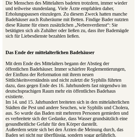
Die Menschen des Mittelalters badeten trotzdem, immer wieder
und teilweise stundenlang. Viele Ärzte empfahlen daher,
Erholungspausen einzulegen. Zu diesem Zweck hatten manche
Badehäuser auch Ruheräume mit Betten. Findige Bader nutzten
diese Räume für einen zusätzlichen „Nebenverdienst“: Sie
betätigten sich als Zuhälter oder ließen zu, dass ihre Bademägde
sich für Liebesdienste bezahlen ließen.
Das Ende der mittelalterlichen Badehäuser
Mit dem Ende des Mittelalters begann der Abstieg der
öffentlichen Badehäuser. Immer schärfere Reglementierungen,
der Einfluss der Reformation mit ihrem neuen
Sittlichkeitsverständnis und nicht zuletzt die Syphilis führten
dazu, dass gegen Ende des 16. Jahrhunderts fast nirgendwo im
deutschsprachigen Raum mehr ein öffentliches Badehaus
existierte.
Im 14. und 15. Jahrhundert breiteten sich in den mittelalterlichen
Städten die Pest und andere Seuchen, wie Syphilis und Cholera,
aus. So wurde das Baden mit mehreren Personen gemieden und
es verbreitete sich der Gedanke, dass Wasser grundsätzlich eine
gesundheitliche Gefahr für den Körper darstellt.
Außerdem setzte sich bei den Ärzten die Meinung durch, das
Baden sei nicht nur überflüssig, sondern sogar gefährlich.