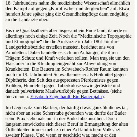
18. Jahrhunderts nahm die medizinische Wissenschaft allmählich
den Kampf auf gegen „Kurpfuscher und dergleichen“ auf. Etwa
hundert Jahre später ging die Gesundheitspflege dann endgültig
an die Landärzte über.
Bis die Quacksalberei aber insgesamt ein Ende fand, dauerte es
allerdings noch einige Zeit. Noch die "Medizinische Topographie
und Ethnographie“ die die Amtsärzte im Jahr 1861 für ihre
Landgerichtsbezirke erstellen mussten, berichtet uns von
Amuletten. Dabei handelte es sich um Anhänger, die ihren
Trägern Schutz und Kraft verleihen sollten. Man trug sie um den
Hals oder in die Kleidung eingenäht zur Abwendung von
Krankheiten. Die Bauern im Schwabach-Rother Raum kannten
noch im 19. Jahrhundert Schwalbennester als Heilmittel gegen
Diphtherie, den Saft des ausgepressten Pferdemistes gegen
Koliken, Hundefett gegen Tuberkulose sowie geröstete und
danach pulverisierte Maulwurfköpfe gegen Bettnässe. (siehe
hierzu auch:
Elisabeth Engelhardt: Ein Bauernjahr)
.
Im Gegensatz zum Barbier, der häufig etwas ganz ähnliches tat,
nicht aber an seine Scherstube gebunden war, durfte der Bader
seine Praxis ehemals nur in der Badestube ausüben. Doch
langsam entwickelte sich dieser Beruf in Ermangelung der alten
Örtlichkeiten immer mehr zu einer Art ländlichem Volksarzt
zweiter Klasse. Und wenn er geschickt war, macht er den