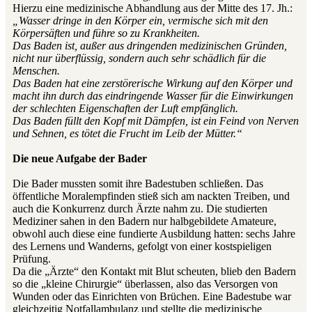
Hierzu eine medizinische Abhandlung aus der Mitte des 17. Jh.:
„Wasser dringe in den Körper ein, vermische sich mit den
Körpersäften und führe so zu Krankheiten.
Das Baden ist, außer aus dringenden medizinischen Gründen,
nicht nur überflüssig, sondern auch sehr schädlich für die
Menschen.
Das Baden hat eine zerstörerische Wirkung auf den Körper und
macht ihn durch das eindringende Wasser für die Einwirkungen
der schlechten Eigenschaften der Luft empfänglich.
Das Baden füllt den Kopf mit Dämpfen, ist ein Feind von Nerven
und Sehnen, es tötet die Frucht im Leib der Mütter.“
Die neue Aufgabe der Bader
Die Bader mussten somit ihre Badestuben schließen. Das
öffentliche Moralempfinden stieß sich am nackten Treiben, und
auch die Konkurrenz durch Ärzte nahm zu. Die studierten
Mediziner sahen in den Badern nur halbgebildete Amateure,
obwohl auch diese eine fundierte Ausbildung hatten: sechs Jahre
des Lernens und Wanderns, gefolgt von einer kostspieligen
Prüfung.
Da die „Ärzte“ den Kontakt mit Blut scheuten, blieb den Badern
so die „kleine Chirurgie“ überlassen, also das Versorgen von
Wunden oder das Einrichten von Brüchen. Eine Badestube war
gleichzeitig Notfallambulanz und stellte die medizinische