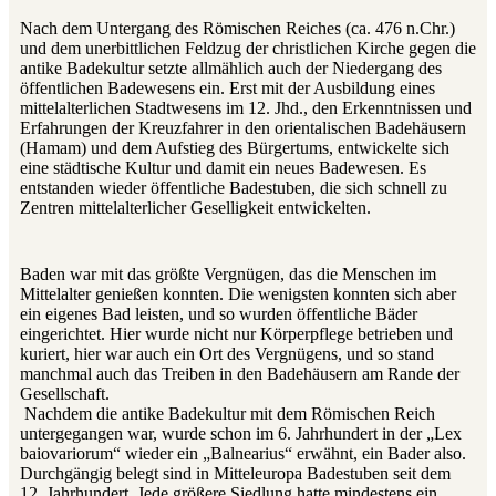
Nach dem Untergang des Römischen Reiches (ca. 476 n.Chr.)
und dem unerbittlichen Feldzug der christlichen Kirche gegen die
antike Badekultur setzte allmählich auch der Niedergang des
öffentlichen Badewesens ein. Erst mit der Ausbildung eines
mittelalterlichen Stadtwesens im 12. Jhd., den Erkenntnissen und
Erfahrungen der Kreuzfahrer in den orientalischen Badehäusern
(Hamam) und dem Aufstieg des Bürgertums, entwickelte sich
eine städtische Kultur und damit ein neues Badewesen. Es
entstanden wieder öffentliche Badestuben, die sich schnell zu
Zentren mittelalterlicher Geselligkeit entwickelten.
Baden war mit das größte Vergnügen, das die Menschen im
Mittelalter genießen konnten. Die wenigsten konnten sich aber
ein eigenes Bad leisten, und so wurden öffentliche Bäder
eingerichtet. Hier wurde nicht nur Körperpflege betrieben und
kuriert, hier war auch ein Ort des Vergnügens, und so stand
manchmal auch das Treiben in den Badehäusern am Rande der
Gesellschaft.
Nachdem die antike Badekultur mit dem Römischen Reich
untergegangen war, wurde schon im 6. Jahrhundert in der „Lex
baiovariorum“ wieder ein „Balnearius“ erwähnt, ein Bader also.
Durchgängig belegt sind in Mitteleuropa Badestuben seit dem
12. Jahrhundert. Jede größere Siedlung hatte mindestens ein