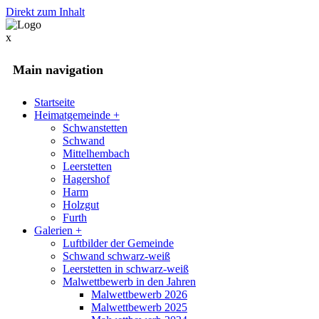
Direkt zum Inhalt
x
Main navigation
Startseite
Heimatgemeinde
+
Schwanstetten
Schwand
Mittelhembach
Leerstetten
Hagershof
Harm
Holzgut
Furth
Galerien
+
Luftbilder der Gemeinde
Schwand schwarz-weiß
Leerstetten in schwarz-weiß
Malwettbewerb in den Jahren
Malwettbewerb 2026
Malwettbewerb 2025