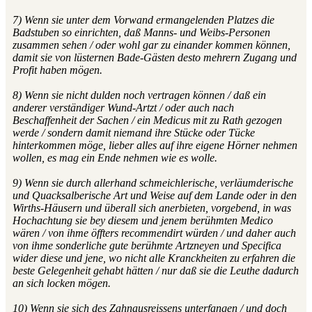
7) Wenn sie unter dem Vorwand ermangelenden Platzes die
Badstuben so einrichten, daß Manns- und Weibs-Personen
zusammen sehen / oder wohl gar zu einander kommen können,
damit sie von lüsternen Bade-Gästen desto mehrern Zugang und
Profit haben mögen.
8) Wenn sie nicht dulden noch vertragen können / daß ein
anderer verständiger Wund-Artzt / oder auch nach
Beschaffenheit der Sachen / ein Medicus mit zu Rath gezogen
werde / sondern damit niemand ihre Stücke oder Tücke
hinterkommen möge, lieber alles auf ihre eigene Hörner nehmen
wollen, es mag ein Ende nehmen wie es wolle.
9) Wenn sie durch allerhand schmeichlerische, verläumderische
und Quacksalberische Art und Weise auf dem Lande oder in den
Wirths-Häusern und überall sich anerbieten, vorgebend, in was
Hochachtung sie bey diesem und jenem berühmten Medico
wären / von ihme öffters recommendirt würden / und daher auch
von ihme sonderliche gute berühmte Artzneyen und Specifica
wider diese und jene, wo nicht alle Kranckheiten zu erfahren die
beste Gelegenheit gehabt hätten / nur daß sie die Leuthe dadurch
an sich locken mögen.
10) Wenn sie sich des Zahnausreissens unterfangen / und doch