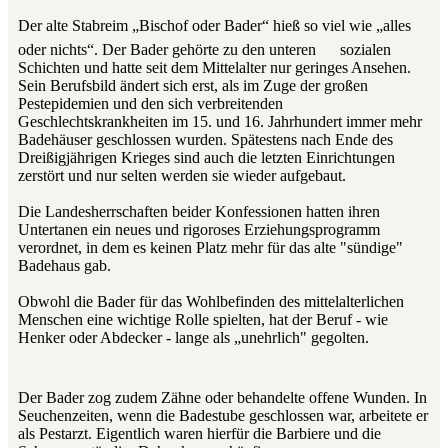
Der alte Stabreim „Bischof oder Bader“ hieß so viel wie „alles
oder nichts“. Der Bader gehörte zu den unteren
sozialen
Schichten und hatte seit dem Mittelalter nur geringes Ansehen.
Sein Berufsbild ändert sich erst, als im Zuge der großen
Pestepidemien und den sich verbreitenden
Geschlechtskrankheiten im 15. und 16. Jahrhundert immer mehr
Badehäuser geschlossen wurden. Spätestens nach Ende des
Dreißigjährigen Krieges sind auch die letzten Einrichtungen
zerstört und nur selten werden sie wieder aufgebaut.
Die Landesherrschaften beider Konfessionen hatten ihren
Untertanen ein neues und rigoroses Erziehungsprogramm
verordnet, in dem es keinen Platz mehr für das alte "sündige"
Badehaus gab.
Obwohl die Bader für das Wohlbefinden des mittelalterlichen
Menschen eine wichtige Rolle spielten, hat der Beruf - wie
Henker oder Abdecker - lange als „unehrlich" gegolten.
Der Bader zog zudem Zähne oder behandelte offene Wunden. In
Seuchenzeiten, wenn die Badestube geschlossen war, arbeitete er
als Pestarzt. Eigentlich waren hierfür die Barbiere und die