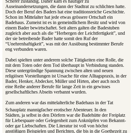
Scherer zuständig. Daher kam es häufiger zu
Auseinandersetzungen, die dann der Stadtrat zu schlichten hatte.
Doch der Beruf des Baders hat eine traditionsreiche Geschichte.
Schon im Mittelalter hat jede etwas grössere Ortschaft ein
Badehaus. Zumeist ist es in gemeindlichem Besitz und wird von
einem Bader bewirtschaftet. Seit alters galten die Badestuben
zugleich aber auch als die “Herbergen der Leichtfertigkeit”, und
der sie betreibende Bader hatte somit den Ruf der
“Unehrenhaftigkeit”, was mit der Ausübung bestimmter Berufe
eng verbunden waren.
Dabei spielten unter anderem solche Tätigkeiten eine Rolle, die
mit dem Toten oder dem Tod überhaupt in Verbindung standen.
Diese untergründige Spannung zwischen alten und neuen
religiösen Vorstellungen ist Ursache für eine Alltagspraxis, in der
Bader, Henker, Abdecker, Müller und Hirten, aber auch noch
eine Reihe anderer Berufe für lange Zeit in ein gewisses
gesellschaftliches Abseits verbannt wurden.
Zum anderen war das mittelalterliche Badehaus in der Tat
Schauplatz mannigfacher erotischer Abenteuer. In den
Städten, ja selbst in den Dörfern war die Badehütte der Freiplatz
für Liebespaare oder Gelegenheit zum Anknüpfen von Bekannt-
oder gar Liebschaften. Die Literatur ist voll von höchst
anstößigen Beispielen und Berichten, die bis in die Goethezeit zu