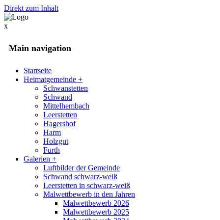
Direkt zum Inhalt
x
Main navigation
Startseite
Heimatgemeinde
+
Schwanstetten
Schwand
Mittelhembach
Leerstetten
Hagershof
Harm
Holzgut
Furth
Galerien
+
Luftbilder der Gemeinde
Schwand schwarz-weiß
Leerstetten in schwarz-weiß
Malwettbewerb in den Jahren
Malwettbewerb 2026
Malwettbewerb 2025