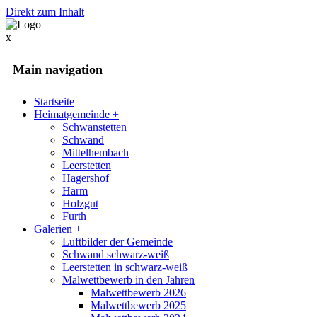
Direkt zum Inhalt
x
Main navigation
Startseite
Heimatgemeinde
+
Schwanstetten
Schwand
Mittelhembach
Leerstetten
Hagershof
Harm
Holzgut
Furth
Galerien
+
Luftbilder der Gemeinde
Schwand schwarz-weiß
Leerstetten in schwarz-weiß
Malwettbewerb in den Jahren
Malwettbewerb 2026
Malwettbewerb 2025