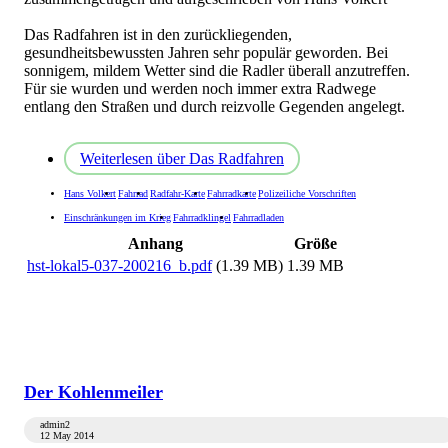
Das Radfahren ist in den zurückliegenden,
gesundheitsbewussten Jahren sehr populär geworden. Bei
sonnigem, mildem Wetter sind die Radler überall anzutreffen.
Für sie wurden und werden noch immer extra Radwege
entlang den Straßen und durch reizvolle Gegenden angelegt.
Weiterlesen
über Das Radfahren
Hans Volkert
Fahrrad
Radfahr-Karte
Fahrradkarte
Polizeiliche Vorschriften
Einschränkungen im Krieg
Fahrradklingel
Fahrradladen
Anhang
Größe
hst-lokal5-037-200216_b.pdf
(1.39 MB)
1.39 MB
Der Kohlenmeiler
admin2
12 May 2014