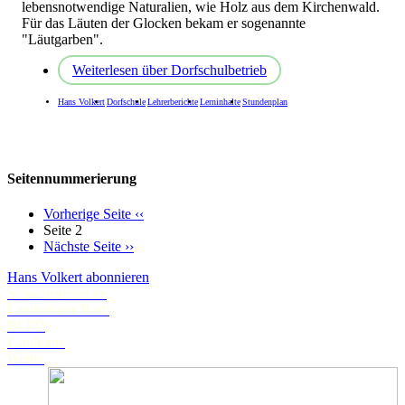
lebensnotwendige Naturalien, wie Holz aus dem Kirchenwald.
Für das Läuten der Glocken bekam er sogenannte
"Läutgarben".
Weiterlesen
über Dorfschulbetrieb
Hans Volkert
Dorfschule
Lehrerberichte
Lerninhalte
Stundenplan
Seitennummerierung
Vorherige Seite
‹‹
Seite 2
Nächste Seite
››
Hans Volkert abonnieren
Schwanstetten.de
Landratsamt Roth
BLFD
Landkarte
Wetter