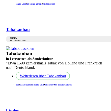
Hans Volkert
Tabak anhängen
Bandelier
Tabakanbau
admin2
18 January 2014
Tabakanbau
in Leerstetten als Sonderkultur.
"Etwa 1590 kam erstmals Tabak von Holland und Frankreich
nach Deutschland.
Weiterlesen
über Tabakanbau
Tabak
Tabakanbau
Hans Volkert
Schoberth
Tabakpflanzen
Linden