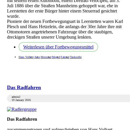
mit seinem ersten Automobil, einem Dreirad-Velociped, am 3.
Juli 1886 über die Straßen Mannheims gehoppelt war, ehe in
Leerstetten der erste Bürger hinter einem Steuerrad gesichtet
wurde.
Pioniere der neuen Fortbewegungsart in Leerstetten waren Karl
Plesch und Hans Hetzelein, die anfangs der 30er Jahre ihre mit
Ottomotoren angetriebenen Fahrzeuge über die staubigen,
dreckigen Straßen unserer Umgebung lenkten.
Weiterlesen
über Fortbewegungsmittel
Hans Volkert
Auto
Motorrad
Moped
Fahrrad
Tankstelle
Das Radfahren
admin2
19 January 2016
Das Radfahren
zusammengetragen und aufgeschrieben von Hans Volkert