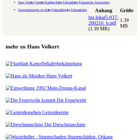
Hans Volkert
Fahrrad
Radfahr-Karte
Fahrradkarte
Polizeiliche Vorschriften
Anhang
Größe
Einschränkungen im Krieg
Fahrradklingel
Fahrradladen
hst-lokal5-037-
1.39
200216_b.pdf
MB
(1.39 MB)
mehr zu Hans Volkert
Kartoffelkäferbekämpfung
Hans Volkert
Main-Donau-Kanal
Die Feuerwehr
Getreideernte
Die Dreschmaschine
Sturmschäden- Orkane