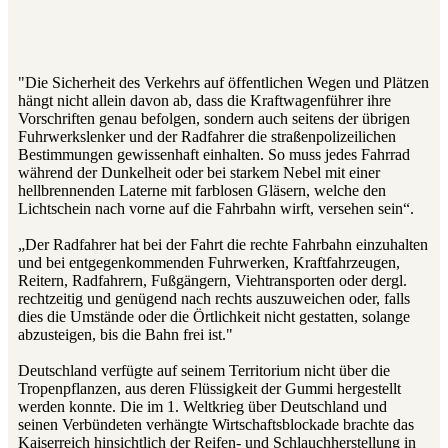
"Die Sicherheit des Verkehrs auf öffentlichen Wegen und Plätzen
hängt nicht allein davon ab, dass die Kraftwagenführer ihre
Vorschriften genau befolgen, sondern auch seitens der übrigen
Fuhrwerkslenker und der Radfahrer die straßenpolizeilichen
Bestimmungen gewissenhaft einhalten. So muss jedes Fahrrad
während der Dunkelheit oder bei starkem Nebel mit einer
hellbrennenden Laterne mit farblosen Gläsern, welche den
Lichtschein nach vorne auf die Fahrbahn wirft, versehen sein“.
„Der Radfahrer hat bei der Fahrt die rechte Fahrbahn einzuhalten
und bei entgegenkommenden Fuhrwerken, Kraftfahrzeugen,
Reitern, Radfahrern, Fußgängern, Viehtransporten oder dergl.
rechtzeitig und genügend nach rechts auszuweichen oder, falls
dies die Umstände oder die Örtlichkeit nicht gestatten, solange
abzusteigen, bis die Bahn frei ist."
Deutschland verfügte auf seinem Territorium nicht über die
Tropenpflanzen, aus deren Flüssigkeit der Gummi hergestellt
werden konnte. Die im 1. Weltkrieg über Deutschland und
seinen Verbündeten verhängte Wirtschaftsblockade brachte das
Kaiserreich hinsichtlich der Reifen- und Schlauchherstellung in