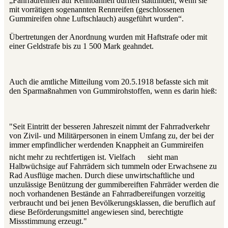
„Fahrradrennen auf Rennbahnen durften stattfinden, wenn sie
mit vorrätigen sogenannten Rennreifen (geschlossenen
Gummireifen ohne Luftschlauch) ausgeführt wurden“.
Übertretungen der Anordnung wurden mit Haftstrafe oder mit
einer Geldstrafe bis zu 1 500 Mark geahndet.
Auch die amtliche Mitteilung vom 20.5.1918 befasste sich mit
den Sparmaßnahmen von Gummirohstoffen, wenn es darin hieß:
"Seit Eintritt der besseren Jahreszeit nimmt der Fahrradverkehr
von Zivil- und Militär­personen in einem Umfang zu, der bei der
immer empfindlicher werdenden Knappheit an Gummireifen
nicht mehr zu rechtfertigen ist. Vielfach
sieht man
Halbwüchsige auf Fahrrädern sich tummeln oder Erwachsene zu
Rad Ausflüge machen. Durch diese unwirtschaftliche und
unzulässige Benützung der gummibereiften Fahrräder werden die
noch vorhandenen Bestände an Fahrradbereifungen vorzeitig
verbraucht und bei jenen Bevölkerungsklassen, die beruflich auf
diese Beförderungsmittel angewiesen sind, berechtigte
Missstimmung erzeugt."