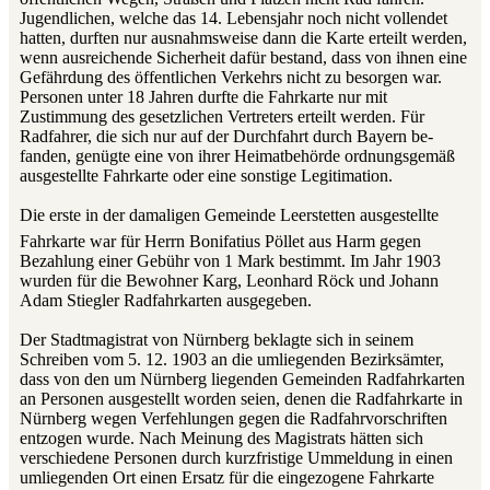
Jugendlichen, welche das 14. Lebensjahr noch nicht vollendet
hatten, durften nur ausnahmsweise dann die Karte erteilt werden,
wenn ausreichende Sicherheit dafür bestand, dass von ihnen eine
Gefährdung des öffentlichen Verkehrs nicht zu besorgen war.
Personen unter 18 Jahren durfte die Fahrkarte nur mit
Zustimmung des gesetzlichen Vertreters erteilt werden. Für
Radfahrer, die sich nur auf der Durchfahrt durch Bayern be­
fanden, genügte eine von ihrer Heimatbehörde ordnungsgemäß
ausgestellte Fahrkarte oder eine sonstige Legitimation.
Die erste in der damaligen Gemeinde Leerstetten ausgestellte
Fahrkarte war für Herrn Bonifatius Pöllet aus Harm gegen
Bezahlung einer Gebühr von 1 Mark bestimmt. Im Jahr 1903
wurden für die Bewohner Karg, Leonhard Röck und Johann
Adam Stiegler Radfahr­karten ausgegeben.
Der Stadtmagistrat von Nürnberg beklagte sich in seinem
Schreiben vom 5. 12. 1903 an die umliegenden Bezirksämter,
dass von den um Nürnberg liegenden Gemeinden Radfahrkarten
an Personen ausgestellt worden seien, denen die Radfahrkarte in
Nürnberg wegen Verfehlungen gegen die Radfahrvorschriften
entzogen wurde. Nach Meinung des Magistrats hätten sich
verschiedene Personen durch kurzfristige Ummeldung in einen
umliegenden Ort einen Ersatz für die eingezogene Fahrkarte