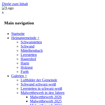
Direkt zum Inhalt
x
Main navigation
Startseite
Heimatgemeinde
+
Schwanstetten
Schwand
Mittelhembach
Leerstetten
Hagershof
Harm
Holzgut
Furth
Galerien
+
Luftbilder der Gemeinde
Schwand schwarz-weiß
Leerstetten in schwarz-weiß
Malwettbewerb in den Jahren
Malwettbewerb 2026
Malwettbewerb 2025