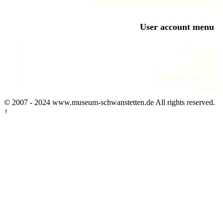
seinen Sponsoren, Helfern und Freunden
User account menu
Impressum
Service
Datenschutz
Literaturverzeichnis
Termine
© 2007 - 2024 www.museum-schwanstetten.de All rights reserved.
↑