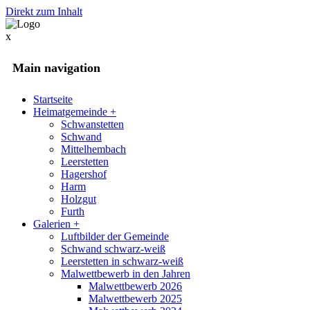
Direkt zum Inhalt
x
Main navigation
Startseite
Heimatgemeinde
+
Schwanstetten
Schwand
Mittelhembach
Leerstetten
Hagershof
Harm
Holzgut
Furth
Galerien
+
Luftbilder der Gemeinde
Schwand schwarz-weiß
Leerstetten in schwarz-weiß
Malwettbewerb in den Jahren
Malwettbewerb 2026
Malwettbewerb 2025