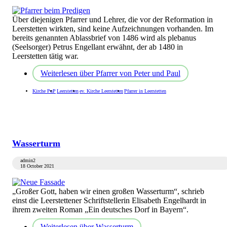
Über diejenigen Pfarrer und Lehrer, die vor der Reformation in
Leerstetten wirkten, sind keine Aufzeichnungen vorhanden. Im
bereits genannten Ablassbrief von 1486 wird als plebanus
(Seelsorger) Petrus Engellant erwähnt, der ab 1480 in
Leerstetten tätig war.
Weiterlesen
über Pfarrer von Peter und Paul
Kirche PuP
Leerstetten
ev. Kirche Leerstetten
Pfarrer in Leerstetten
Wasserturm
admin2
18 October 2021
„Großer Gott, haben wir einen großen Wasserturm“, schrieb
einst die Leerstettener Schriftstellerin Elisabeth Engelhardt in
ihrem zweiten Roman „Ein deutsches Dorf in Bayern“.
Weiterlesen
über Wasserturm