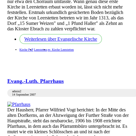
nur etwa den Chorraum umfasste. Wann genau diese erste
Kirche in Leerstetten erbaut worden ist, lässt sich nicht mehr
feststellen. Erstmals urkundlich gesicherten Boden bezüglich
der Kirche von Leerstetten betreten wir im Jahr 1313, als das
Dorf „15 Sumer Weizen" und „1 Pfund Haller" als Zehnt an
das Kloster Ebrach zu zahlen verpflichtet war.
Weiterlesen
über Evangelische Kirche
Kirche PuP
Leerstetten
ev. Kirche Leerstetten
Evang.-Luth. Pfarrhaus
admin2
14 September 2007
Der Hausherr, Pfarrer Wilfried Vogt berichtet: In der Mitte des
alten Dorfkerns, an der Abzweigung der Further Straße von der
Hauptstraße, steht das neubarocke, 1906 bis 1908 errichtete
Pfarrhaus, in dem auch das Pfarramtsbüro untergebracht ist. Es
mutet wie ein kleines Schlösschen an und ist nach der