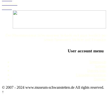
Landkarte
Wetter
Der Museumsverein Schwanstetten bedankt sich ganz herzlich bei
seinen Sponsoren, Helfern und Freunden
User account menu
Impressum
Service
Datenschutz
Literaturverzeichnis
Termine
© 2007 - 2024 www.museum-schwanstetten.de All rights reserved.
↑