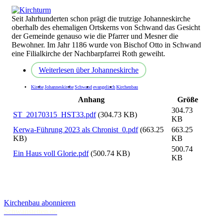
Seit Jahrhunderten schon prägt die trutzige Johanneskirche
oberhalb des ehemaligen Ortskerns von Schwand das Gesicht
der Gemeinde genauso wie die Pfarrer und Mesner die
Bewohner. Im Jahr 1186 wurde von Bischof Otto in Schwand
eine Filialkirche der Nachbarpfarrei Roth geweiht.
Weiterlesen
über Johanneskirche
Kirche
Johanneskirche
Schwand
evangelisch
Kirchenbau
Anhang
Größe
304.73
ST_20170315_HST33.pdf
(304.73 KB)
KB
Kerwa-Führung 2023 als Chronist_0.pdf
(663.25
663.25
KB)
KB
500.74
Ein Haus voll Glorie.pdf
(500.74 KB)
KB
Kirchenbau abonnieren
Schwanstetten.de