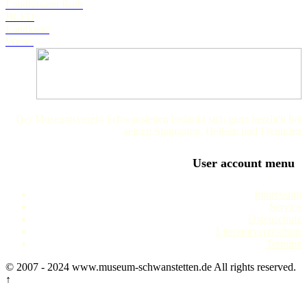
Landratsamt Roth
BLFD
Landkarte
Wetter
Der Museumsverein Schwanstetten bedankt sich ganz herzlich bei
seinen Sponsoren, Helfern und Freunden
User account menu
Impressum
Service
Datenschutz
Literaturverzeichnis
Termine
© 2007 - 2024 www.museum-schwanstetten.de All rights reserved.
↑