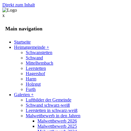
Direkt zum Inhalt
x
Main navigation
Startseite
Heimatgemeinde
+
Schwanstetten
Schwand
Mittelhembach
Leerstetten
Hagershof
Harm
Holzgut
Furth
Galerien
+
Luftbilder der Gemeinde
Schwand schwarz-weiß
Leerstetten in schwarz-weiß
Malwettbewerb in den Jahren
Malwettbewerb 2026
Malwettbewerb 2025