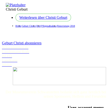
Christi Geburt
Weiterlesen
über Christi Geburt
Bilder
Geburt Christi
Bild
Pflegmaßnahme
Renovierung 2018
Geburt Christi abonnieren
Schwanstetten.de
Landratsamt Roth
BLFD
Landkarte
Wetter
Der Museumsverein Schwanstetten bedankt sich ganz herzlich bei
seinen Sponsoren, Helfern und Freunden
User account menu