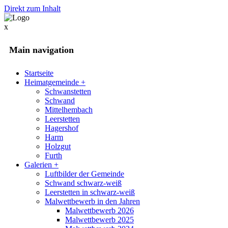
Direkt zum Inhalt
x
Main navigation
Startseite
Heimatgemeinde
+
Schwanstetten
Schwand
Mittelhembach
Leerstetten
Hagershof
Harm
Holzgut
Furth
Galerien
+
Luftbilder der Gemeinde
Schwand schwarz-weiß
Leerstetten in schwarz-weiß
Malwettbewerb in den Jahren
Malwettbewerb 2026
Malwettbewerb 2025