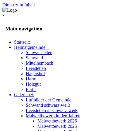
Direkt zum Inhalt
x
Main navigation
Startseite
Heimatgemeinde
+
Schwanstetten
Schwand
Mittelhembach
Leerstetten
Hagershof
Harm
Holzgut
Furth
Galerien
+
Luftbilder der Gemeinde
Schwand schwarz-weiß
Leerstetten in schwarz-weiß
Malwettbewerb in den Jahren
Malwettbewerb 2026
Malwettbewerb 2025