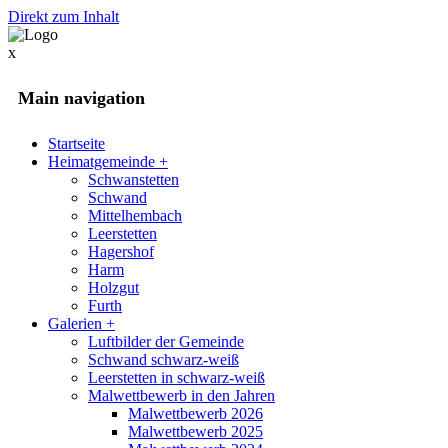
Direkt zum Inhalt
x
Main navigation
Startseite
Heimatgemeinde
+
Schwanstetten
Schwand
Mittelhembach
Leerstetten
Hagershof
Harm
Holzgut
Furth
Galerien
+
Luftbilder der Gemeinde
Schwand schwarz-weiß
Leerstetten in schwarz-weiß
Malwettbewerb in den Jahren
Malwettbewerb 2026
Malwettbewerb 2025