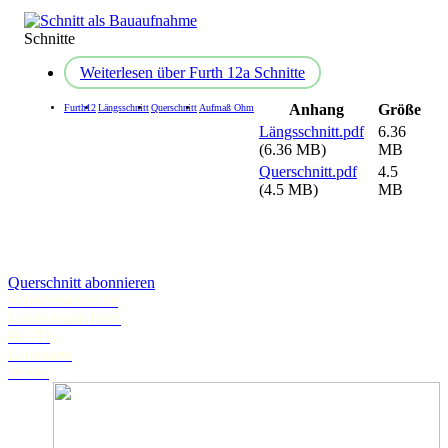
Schnitte
Weiterlesen
über Furth 12a Schnitte
Anhang
Größe
Furth12
Längsschnitt
Querschnitt
Aufmaß Ohm
Längsschnitt.pdf
6.36
(6.36 MB)
MB
Querschnitt.pdf
4.5
(4.5 MB)
MB
Querschnitt abonnieren
Schwanstetten.de
Landratsamt Roth
BLFD
Landkarte
Wetter