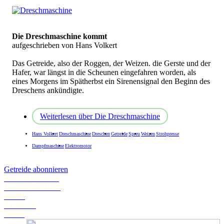
Die Dreschmaschine kommt
aufgeschrieben von Hans Volkert
Das Getreide, also der Roggen, der Weizen. die Gerste und der
Hafer, war längst in die Scheunen eingefahren worden, als
eines Morgens im Spätherbst ein Sirenensignal den Beginn des
Dreschens ankündigte.
Weiterlesen
über Die Dreschmaschine
Hans Volkert
Dreschmaschine
Dreschen
Getreide
Spreu
Weizen
Strohpresse
Dampfmaschine
Elektromotor
Getreide abonnieren
Schwanstetten.de
Landratsamt Roth
BLFD
Landkarte
Wetter