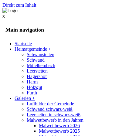
Direkt zum Inhalt
x
Main navigation
Startseite
Heimatgemeinde
+
Schwanstetten
Schwand
Mittelhembach
Leerstetten
Hagershof
Harm
Holzgut
Furth
Galerien
+
Luftbilder der Gemeinde
Schwand schwarz-weiß
Leerstetten in schwarz-weiß
Malwettbewerb in den Jahren
Malwettbewerb 2026
Malwettbewerb 2025