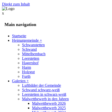
Direkt zum Inhalt
x
Main navigation
Startseite
Heimatgemeinde
+
Schwanstetten
Schwand
Mittelhembach
Leerstetten
Hagershof
Harm
Holzgut
Furth
Galerien
+
Luftbilder der Gemeinde
Schwand schwarz-weiß
Leerstetten in schwarz-weiß
Malwettbewerb in den Jahren
Malwettbewerb 2026
Malwettbewerb 2025