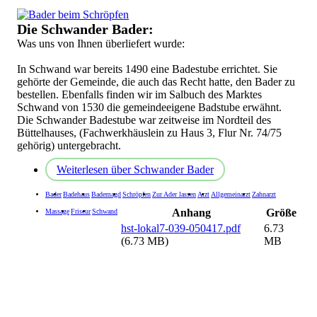
Die Schwander Bader:
Was uns von Ihnen überliefert wurde:
In Schwand war bereits 1490 eine Badestube errichtet. Sie
gehörte der Gemeinde, die auch das Recht hatte, den Bader zu
bestellen. Ebenfalls finden wir im Salbuch des Marktes
Schwand von 1530 die gemeindeeigene Badstube erwähnt.
Die Schwander Badestube war zeitweise im Nordteil des
Büttelhauses, (Fachwerkhäuslein zu Haus 3, Flur Nr. 74/75
gehörig) untergebracht.
Weiterlesen
über Schwander Bader
Bader
Badehaus
Bademagd
Schröpfen
Zur Ader lassen
Arzt
Allgemeinarzt
Zahnarzt
Anhang
Größe
Massage
Friseur
Schwand
hst-lokal7-039-050417.pdf
6.73
(6.73 MB)
MB