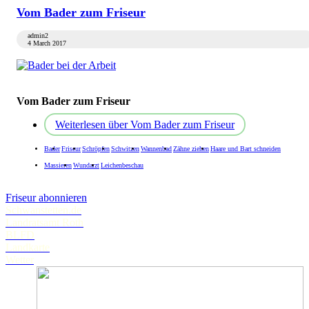
Vom Bader zum Friseur
admin2
4 March 2017
Vom Bader zum Friseur
Weiterlesen
über Vom Bader zum Friseur
Bader
Friseur
Schröpfen
Schwitzen
Wannenbad
Zähne ziehen
Haare und Bart schneiden
Massieren
Wundarzt
Leichenbeschau
Friseur abonnieren
Schwanstetten.de
Landratsamt Roth
BLFD
Landkarte
Wetter