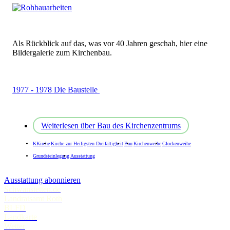
Als Rückblick auf das, was vor 40 Jahren geschah, hier eine
Bildergalerie zum Kirchenbau.
1977 - 1978 Die Baustelle
Weiterlesen
über Bau des Kirchenzentrums
KKirche
Kirche zur Heiligsten Dreifaltigkeit
Bau
Kirchenweihe
Glockenweihe
Grundsteinlegung
Ausstattung
Ausstattung abonnieren
Schwanstetten.de
Landratsamt Roth
BLFD
Landkarte
Wetter