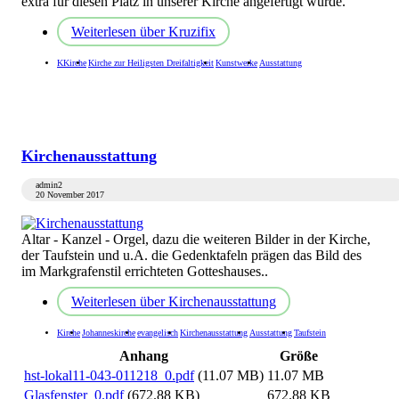
extra für diesen Platz in unserer Kirche angefertigt wurde.
Weiterlesen
über Kruzifix
KKirche
Kirche zur Heiligsten Dreifaltigkeit
Kunstwerke
Ausstattung
Kirchenausstattung
admin2
20 November 2017
Altar - Kanzel - Orgel, dazu die weiteren Bilder in der Kirche,
der Taufstein und u.A. die Gedenktafeln prägen das Bild des
im Markgrafenstil errichteten Gotteshauses..
Weiterlesen
über Kirchenausstattung
Kirche
Johanneskirche
evangelisch
Kirchenausstattung
Ausstattung
Taufstein
Anhang
Größe
hst-lokal11-043-011218_0.pdf
(11.07 MB)
11.07 MB
Glasfenster_0.pdf
(672.88 KB)
672.88 KB