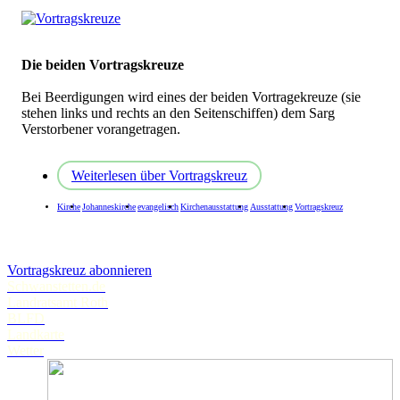
Die beiden Vortragskreuze
Bei Beerdigungen wird eines der beiden Vortragekreuze (sie
stehen links und rechts an den Seitenschiffen) dem Sarg
Verstorbener vorangetragen.
Weiterlesen
über Vortragskreuz
Kirche
Johanneskirche
evangelisch
Kirchenausstattung
Ausstattung
Vortragskreuz
Vortragskreuz abonnieren
Schwanstetten.de
Landratsamt Roth
BLFD
Landkarte
Wetter