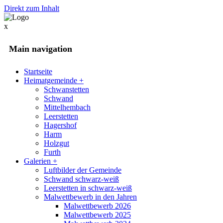
Direkt zum Inhalt
x
Main navigation
Startseite
Heimatgemeinde
+
Schwanstetten
Schwand
Mittelhembach
Leerstetten
Hagershof
Harm
Holzgut
Furth
Galerien
+
Luftbilder der Gemeinde
Schwand schwarz-weiß
Leerstetten in schwarz-weiß
Malwettbewerb in den Jahren
Malwettbewerb 2026
Malwettbewerb 2025