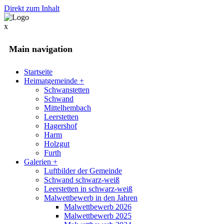
Direkt zum Inhalt
x
Main navigation
Startseite
Heimatgemeinde
+
Schwanstetten
Schwand
Mittelhembach
Leerstetten
Hagershof
Harm
Holzgut
Furth
Galerien
+
Luftbilder der Gemeinde
Schwand schwarz-weiß
Leerstetten in schwarz-weiß
Malwettbewerb in den Jahren
Malwettbewerb 2026
Malwettbewerb 2025