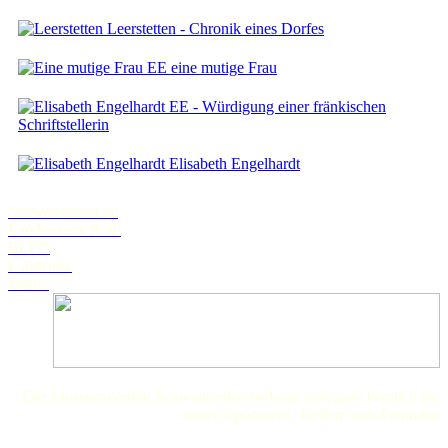
Leerstetten - Chronik eines Dorfes
EE eine mutige Frau
EE - Würdigung einer fränkischen
Schriftstellerin
Elisabeth Engelhardt
Schwanstetten.de
Landratsamt Roth
BLFD
Landkarte
Wetter
Der Museumsverein Schwanstetten bedankt sich ganz herzlich bei
seinen Sponsoren, Helfern und Freunden