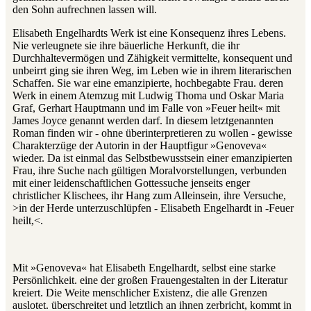
den Sohn aufrechnen lassen will.
Elisabeth Engelhardts Werk ist eine Konsequenz ihres Lebens.
Nie verleugnete sie ihre bäuerliche Herkunft, die ihr
Durchhaltevermögen und Zähigkeit vermittelte, konsequent und
unbeirrt ging sie ihren Weg, im Leben wie in ihrem literarischen
Schaffen. Sie war eine emanzipierte, hochbegabte Frau. deren
Werk in einem Atemzug mit Ludwig Thoma und Oskar Maria
Graf, Gerhart Hauptmann und im Falle von »Feuer heilt« mit
James Joyce genannt werden darf. In diesem letztgenannten
Roman finden wir - ohne überinterpretieren zu wollen - gewisse
Charakterzüge der Autorin in der Hauptfigur »Genoveva«
wieder. Da ist einmal das Selbstbewusstsein einer emanzipierten
Frau, ihre Suche nach gültigen Moralvorstellungen, verbunden
mit einer leidenschaftlichen Gottessuche jenseits enger
christlicher Klischees, ihr Hang zum Alleinsein, ihre Versuche,
>in der Herde unterzuschlüpfen - Elisabeth Engelhardt in ‑Feuer
heilt,<.
Mit »Genoveva« hat Elisabeth Engelhardt, selbst eine starke
Persönlichkeit. eine der großen Frauengestalten in der Literatur
kreiert. Die Weite menschlicher Existenz, die alle Grenzen
auslotet. überschreitet und letztlich an ihnen zerbricht, kommt in