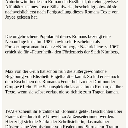
Autorin wird in diesem Roman ein Erzählstil, der eine gewisse
Affinität zu James Joyce Stil aufweist, bescheinigt, obwohl sie
nachweislich erst nach Fertigstellung dieses Romans Texte von
Joyce gelesen hat.
Die ungebrochene Popularität dieses Romans bezeugt eine
Neuauflage im Jahre 1987 sowie sein Erscheinen als
Fortsetzungsroman in den >~Nürnberger Nachrichten~<. 1967
erhielt sie für »Feuer heilt« den Förderpreis der Stadt Nürnberg.
Max von der Grün hat schon früh die außergewöhnliche
Begabung von Elisabeth Engelhardt erkannt. So lud er sie nach
dem Erscheinen des Romans »Feuer heilt zu der Dortmunder
Gruppe 61 ein. Eine Schauspielerin las aus ihrem Roman, da ihre
Texte, wenn sie selbst vorlas, nie so richtig zum Tragen kamen.
1972 erscheint ihr Erzählband »Johanna geht«, Geschichten über
Frauen, die durch ihre Umwelt zu Außenseiterinnen werden.
Hier zeigt sich die Stärke der Schriftstellerin, das makaber
Düstere, eine Vermischung von Realem und Surrealem, Traum