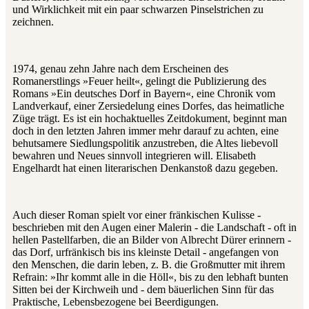
und Wirklichkeit mit ein paar schwarzen Pinselstrichen zu
zeichnen.
1974, genau zehn Jahre nach dem Erscheinen des
Romanerstlings »Feuer heilt«, gelingt die Publizierung des
Romans »Ein deutsches Dorf in Bayern«, eine Chronik vom
Landverkauf, einer Zersiedelung eines Dorfes, das heimatliche
Züge trägt. Es ist ein hochaktuelles Zeitdokument, beginnt man
doch in den letzten Jahren immer mehr darauf zu achten, eine
behutsamere Siedlungspolitik anzustreben, die Altes liebevoll
bewahren und Neues sinnvoll integrieren will. Elisabeth
Engelhardt hat einen literarischen Denkanstoß dazu gegeben.
Auch dieser Roman spielt vor einer fränkischen Kulisse ‑
beschrieben mit den Augen einer Malerin ‑ die Landschaft ‑ oft in
hellen Pastellfarben, die an Bilder von Albrecht Dürer erinnern ‑
das Dorf, urfränkisch bis ins kleinste Detail ‑ angefangen von
den Menschen, die darin leben, z. B. die Großmutter mit ihrem
Refrain: »Ihr kommt alle in die Höll«, bis zu den lebhaft bunten
Sitten bei der Kirchweih und ‑ dem bäuerlichen Sinn für das
Praktische, Lebensbezogene bei Beerdigungen.