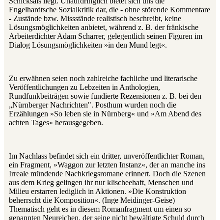
Schicksals liegt. Unaufdringlich bietet sich uns die
Engelhardtsche Sozialkritik dar, die - ohne störende Kommentare
- Zustände bzw. Missstände realistisch beschreibt, keine
Lösungsmöglichkeiten anbietet, während z. B. der fränkische
Arbeiterdichter Adam Scharrer, gelegentlich seinen Figuren im
Dialog Lösungsmöglichkeiten »in den Mund legt«.
Zu erwähnen seien noch zahlreiche fachliche und literarische
Veröffentlichungen zu Lebzeiten in Anthologien,
Rundfunkbeiträgen sowie fundierte Rezensionen z. B. bei den
„Nürnberger Nachrichten". Posthum wurden noch die
Erzählungen »So leben sie in Nürnberg« und »Am Abend des
achten Tages« herausgegeben.
Im Nachlass befindet sich ein dritter, unveröffentlichter Roman,
ein Fragment, »Waggon zur letzten Instanz«, der an manche ins
Irreale mündende Nachkriegsromane erinnert. Doch die Szenen
aus dem Krieg gelingen ihr nur klischeehaft, Menschen und
Milieu erstarren lediglich in Aktionen. »Die Konstruktion
beherrscht die Komposition«. (Inge Meidinger-Geise)
Thematisch geht es in diesem Romanfragment um einen so
genannten Neureichen, der seine nicht bewältigte Schuld durch