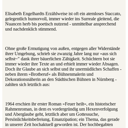
Elisabeth Engelhardts Erzählweise ist oft ein atemloses Staccato,
gelegentlich humorvoll, immer wieder ins Surreale gleitend, die
Nuancen herb bis poetisch nutzend ‑ unmittelbar ansprechend
und nachdenklich stimmend.
Ohne große Ermutigung von außen, entgegen aller Widerstände
ihrer Umgebung, schrieb sie zwanzig Jahre lang nur »aus sich
selbst~" dank ihrer bäuerlichen Zähigkeit. Schüchtern bot sie
immer wieder ihre Texte an und erhielt immer wieder Absagen.
Doch ihr Glaube an sich selbst und ihr unermüdliches Schaffen ‑
neben ihrem »Brotberuf« als Bühnenmalerin und
Dekorationsnäherin an den Städtischen Bühnen in Nürnberg ‑
zahlten sich letztlich aus:
1964 erschien ihr erster Roman »Feuer heilt«, ein historischer
Rahmenroman, in dem es vordergründig um Hexenverfolgung
und Aberglaube geht, letztlich aber um Gottessuche,
Persönlichkeitsbefreiung, Emanzipation; ein Thema, das gerade
in unserer Zeit hochaktuell geworden ist. Der hochbegabten