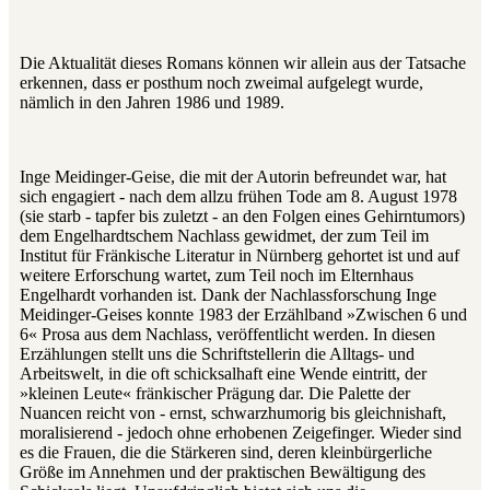
Die Aktualität dieses Romans können wir allein aus der Tatsache
erkennen, dass er posthum noch zweimal aufgelegt wurde,
nämlich in den Jahren 1986 und 1989.
Inge Meidinger-Geise, die mit der Autorin befreundet war, hat
sich engagiert ‑ nach dem allzu frühen Tode am 8. August 1978
(sie starb ‑ tapfer bis zuletzt ‑ an den Folgen eines Gehirntumors)
dem Engelhardtschem Nachlass gewidmet, der zum Teil im
Institut für Fränkische Literatur in Nürnberg gehortet ist und auf
weitere Erforschung wartet, zum Teil noch im Elternhaus
Engelhardt vorhanden ist. Dank der Nachlassforschung Inge
Meidinger-Geises konnte 1983 der Erzählband »Zwischen 6 und
6« Prosa aus dem Nachlass, veröffentlicht werden. In diesen
Erzählungen stellt uns die Schriftstellerin die Alltags- und
Arbeitswelt, in die oft schicksalhaft eine Wende eintritt, der
»kleinen Leute« fränkischer Prägung dar. Die Palette der
Nuancen reicht von - ernst, schwarzhumorig bis gleichnishaft,
moralisierend - jedoch ohne erhobenen Zeigefinger. Wieder sind
es die Frauen, die die Stärkeren sind, deren kleinbürgerliche
Größe im Annehmen und der praktischen Bewältigung des