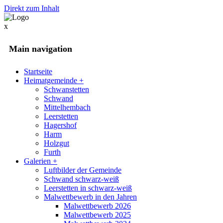
Direkt zum Inhalt
x
Main navigation
Startseite
Heimatgemeinde
+
Schwanstetten
Schwand
Mittelhembach
Leerstetten
Hagershof
Harm
Holzgut
Furth
Galerien
+
Luftbilder der Gemeinde
Schwand schwarz-weiß
Leerstetten in schwarz-weiß
Malwettbewerb in den Jahren
Malwettbewerb 2026
Malwettbewerb 2025