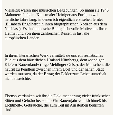
Vielseitig waren ihre musischen Begabungen. So nahm sie 1946
Malunterricht beim Kunstmaler Heiniger aus Furth, »zwei
herrliche Jahre lang, in denen ich eigentlich erst sehen lerntet
(Elisabeth Engelhardt in ihren biographischen Notizen aus dem
Nachlass). Es sind poetische Bilder, liebevolle Motive aus ihrer
Heimat und von ihren zahlreichen Reisen in fast alle
europäischen Länder.
In ihrem literarischen Werk vermittelt sie uns ein realistisches
Bild aus dem bäuerlichen Umland Nürnbergs, dem »sandigen
Kiefern‑Bauernland« (Inge Meidinger Geise), der Menschen, die
häufig zu Pendlern zwischen ihrem Dorf und der nahen Stadt
werden mussten, da der Ertrag der Felder zum Lebensunterhalt
nicht ausreichte.
Ebenso verdanken wir ihr die Dokumentierung vieler fränkischer
Sitten und Gebräuche, so in »Ein Bauernjahr von Lichtmeß bis
Lichtmeß«, Gebräuche, die zum Teil im Aussterben begriffen
sind.