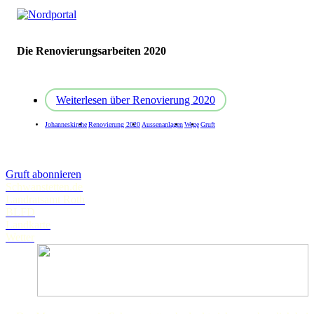
Die Renovierungsarbeiten 2020
Weiterlesen
über Renovierung 2020
Johanneskirche
Renovierung 2020
Aussenanlagen
Wege
Gruft
Gruft abonnieren
Schwanstetten.de
Landratsamt Roth
BLFD
Landkarte
Wetter