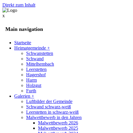
Direkt zum Inhalt
x
Main navigation
Startseite
Heimatgemeinde
+
Schwanstetten
Schwand
Mittelhembach
Leerstetten
Hagershof
Harm
Holzgut
Furth
Galerien
+
Luftbilder der Gemeinde
Schwand schwarz-weiß
Leerstetten in schwarz-weiß
Malwettbewerb in den Jahren
Malwettbewerb 2026
Malwettbewerb 2025