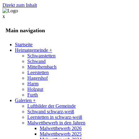
Direkt zum Inhalt
x
Main navigation
Startseite
Heimatgemeinde
+
Schwanstetten
Schwand
Mittelhembach
Leerstetten
Hagershof
Harm
Holzgut
Furth
Galerien
+
Luftbilder der Gemeinde
Schwand schwarz-weiß
Leerstetten in schwarz-weiß
Malwettbewerb in den Jahren
Malwettbewerb 2026
Malwettbewerb 2025