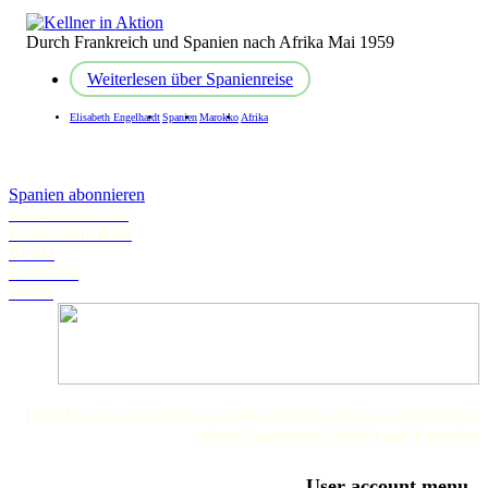
Durch Frankreich und Spanien nach Afrika Mai 1959
Weiterlesen
über Spanienreise
Elisabeth Engelhardt
Spanien
Marokko
Afrika
Spanien abonnieren
Schwanstetten.de
Landratsamt Roth
BLFD
Landkarte
Wetter
Der Museumsverein Schwanstetten bedankt sich ganz herzlich bei
seinen Sponsoren, Helfern und Freunden
User account menu