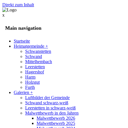
Direkt zum Inhalt
x
Main navigation
Startseite
Heimatgemeinde
+
Schwanstetten
Schwand
Mittelhembach
Leerstetten
Hagershof
Harm
Holzgut
Furth
Galerien
+
Luftbilder der Gemeinde
Schwand schwarz-weiß
Leerstetten in schwarz-weiß
Malwettbewerb in den Jahren
Malwettbewerb 2026
Malwettbewerb 2025