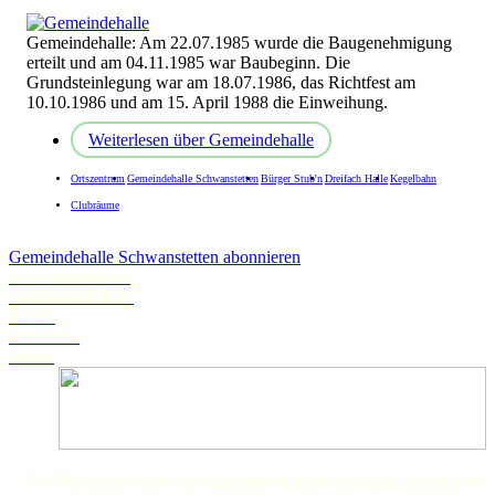
Gemeindehalle: Am 22.07.1985 wurde die Baugenehmigung
erteilt und am 04.11.1985 war Baubeginn. Die
Grundsteinlegung war am 18.07.1986, das Richtfest am
10.10.1986 und am 15. April 1988 die Einweihung.
Weiterlesen
über Gemeindehalle
Ortszentrum
Gemeindehalle Schwanstetten
Bürger Stub'n
Dreifach Halle
Kegelbahn
Clubräume
Gemeindehalle Schwanstetten abonnieren
Schwanstetten.de
Landratsamt Roth
BLFD
Landkarte
Wetter
Der Museumsverein Schwanstetten bedankt sich ganz herzlich bei