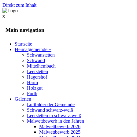
Direkt zum Inhalt
x
Main navigation
Startseite
Heimatgemeinde
+
Schwanstetten
Schwand
Mittelhembach
Leerstetten
Hagershof
Harm
Holzgut
Furth
Galerien
+
Luftbilder der Gemeinde
Schwand schwarz-weiß
Leerstetten in schwarz-weiß
Malwettbewerb in den Jahren
Malwettbewerb 2026
Malwettbewerb 2025