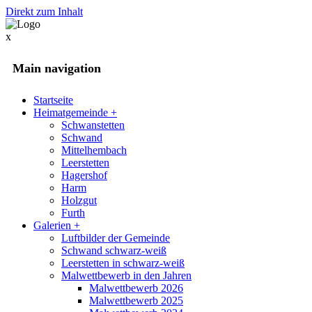
Direkt zum Inhalt
x
Main navigation
Startseite
Heimatgemeinde
+
Schwanstetten
Schwand
Mittelhembach
Leerstetten
Hagershof
Harm
Holzgut
Furth
Galerien
+
Luftbilder der Gemeinde
Schwand schwarz-weiß
Leerstetten in schwarz-weiß
Malwettbewerb in den Jahren
Malwettbewerb 2026
Malwettbewerb 2025