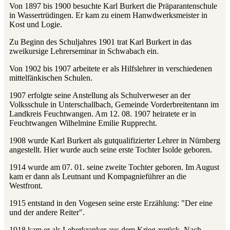
Von 1897 bis 1900 besuchte Karl Burkert die Präparantenschule
in Wassertrüdingen. Er kam zu einem Hanwdwerksmeister in
Kost und Logie.
Zu Beginn des Schuljahres 1901 trat Karl Burkert in das
zweikursige Lehrerseminar in Schwabach ein.
Von 1902 bis 1907 arbeitete er als Hilfslehrer in verschiedenen
mittelfänkischen Schulen.
1907 erfolgte seine Anstellung als Schulverweser an der
Volksschule in Unterschallbach, Gemeinde Vorderbreitentann im
Landkreis Feuchtwangen. Am 12. 08. 1907 heiratete er in
Feuchtwangen Wilhelmine Emilie Rupprecht.
1908 wurde Karl Burkert als gutqualifizierter Lehrer in Nürnberg
angestellt. Hier wurde auch seine erste Tochter Isolde geboren.
1914 wurde am 07. 01. seine zweite Tochter geboren. Im August
kam er dann als Leutnant und Kompagnieführer an die
Westfront.
1915 entstand in den Vogesen seine erste Erzählung: "Der eine
und der andere Reiter".
1918 kam er als Leberkranker aus dem Krieg zurück. Nach