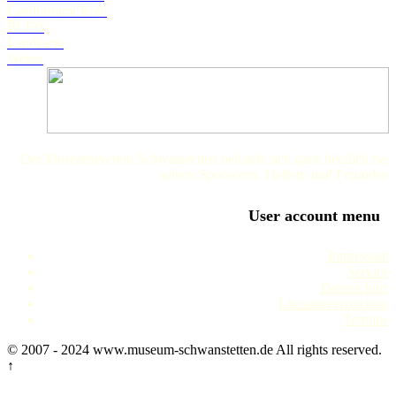
Landratsamt Roth
BLFD
Landkarte
Wetter
Der Museumsverein Schwanstetten bedankt sich ganz herzlich bei
seinen Sponsoren, Helfern und Freunden
User account menu
Impressum
Service
Datenschutz
Literaturverzeichnis
Termine
© 2007 - 2024 www.museum-schwanstetten.de All rights reserved.
↑