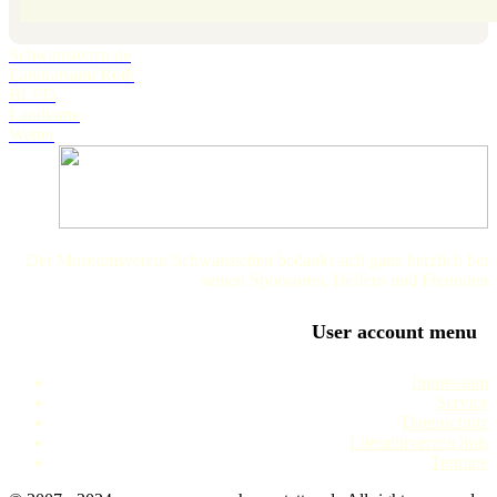
Schwanstetten.de
Landratsamt Roth
BLFD
Landkarte
Wetter
Der Museumsverein Schwanstetten bedankt sich ganz herzlich bei
seinen Sponsoren, Helfern und Freunden
User account menu
Impressum
Service
Datenschutz
Literaturverzeichnis
Termine