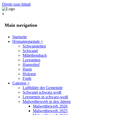
Direkt zum Inhalt
x
Main navigation
Startseite
Heimatgemeinde
+
Schwanstetten
Schwand
Mittelhembach
Leerstetten
Hagershof
Harm
Holzgut
Furth
Galerien
+
Luftbilder der Gemeinde
Schwand schwarz-weiß
Leerstetten in schwarz-weiß
Malwettbewerb in den Jahren
Malwettbewerb 2026
Malwettbewerb 2025