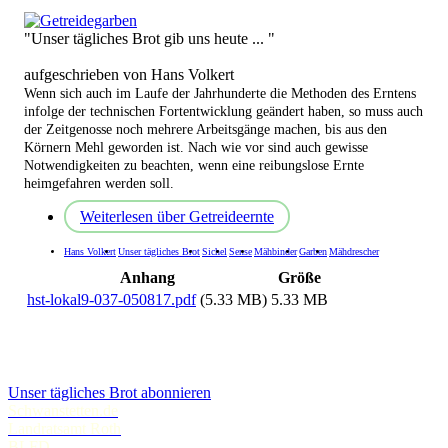
"Unser tägliches Brot gib uns heute ... "
aufgeschrieben von Hans Volkert
Wenn sich auch im Laufe der Jahrhunderte die Methoden des Erntens
infolge der technischen Fortentwicklung geändert haben, so muss auch
der Zeitgenosse noch mehrere Arbeitsgänge machen, bis aus den
Körnern Mehl geworden ist. Nach wie vor sind auch gewisse
Notwendigkeiten zu beachten, wenn eine reibungslose Ernte
heimgefahren werden soll.
Weiterlesen
über Getreideernte
Hans Volkert
Unser tägliches Brot
Sichel
Sense
Mähbinder
Garben
Mähdrescher
Anhang
Größe
hst-lokal9-037-050817.pdf
(5.33 MB)
5.33 MB
Unser tägliches Brot abonnieren
Schwanstetten.de
Landratsamt Roth
BLFD