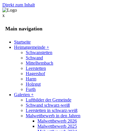
Direkt zum Inhalt
x
Main navigation
Startseite
Heimatgemeinde
+
Schwanstetten
Schwand
Mittelhembach
Leerstetten
Hagershof
Harm
Holzgut
Furth
Galerien
+
Luftbilder der Gemeinde
Schwand schwarz-weiß
Leerstetten in schwarz-weiß
Malwettbewerb in den Jahren
Malwettbewerb 2026
Malwettbewerb 2025