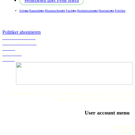
Weiterlesen
über Feste feiern
Schwan
Bauerndemo
Blumenschmuck
Fasching
Hochzeitszimmer
Honoratioren
Politiker
Politiker abonnieren
Schwanstetten.de
Landratsamt Roth
BLFD
Landkarte
Wetter
Der Museumsverein Schwanstetten bedankt sich ganz herzlich bei
seinen Sponsoren, Helfern und Freunden
User account menu
Impressum
Service