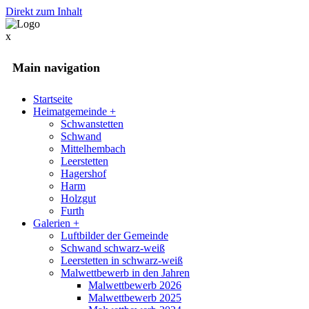
Direkt zum Inhalt
x
Main navigation
Startseite
Heimatgemeinde
+
Schwanstetten
Schwand
Mittelhembach
Leerstetten
Hagershof
Harm
Holzgut
Furth
Galerien
+
Luftbilder der Gemeinde
Schwand schwarz-weiß
Leerstetten in schwarz-weiß
Malwettbewerb in den Jahren
Malwettbewerb 2026
Malwettbewerb 2025