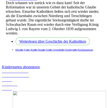
Doch schauen wir zurück wie es dazu kam! Seit der
Reformation war in unserem Gebiet der katholische Glaube
erloschen. Einzelne Katholiken ließen sich erst wieder nieder,
als die Eisenbahn zwischen Nürnberg und Treuchtlingen
gebaut wurde. Die eigentliche Seelsorgetätigkeit durfte im
Schwabacher Raum erst wieder durch eine Verfügung König
Ludwig I. von Bayern vom 2. Oktober 1839 aufgenommen
werden.
Weiterlesen
über Geschichte der Katholiken
KKirche
Spiess
Beutler
Brenner
Scholz
Jugendheim
Kindergarten
Kirchenzentrum
Kindergarten abonnieren
Schwanstetten.de
Landratsamt Roth
BLFD
Landkarte
Wetter