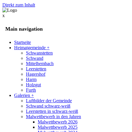
Direkt zum Inhalt
x
Main navigation
Startseite
Heimatgemeinde
+
Schwanstetten
Schwand
Mittelhembach
Leerstetten
Hagershof
Harm
Holzgut
Furth
Galerien
+
Luftbilder der Gemeinde
Schwand schwarz-weiß
Leerstetten in schwarz-weiß
Malwettbewerb in den Jahren
Malwettbewerb 2026
Malwettbewerb 2025