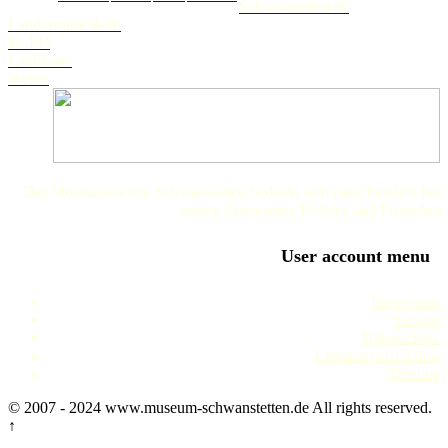
Schwanstetten.de
Landratsamt Roth
BLFD
Landkarte
Wetter
Der Museumsverein Schwanstetten bedankt sich ganz herzlich bei
seinen Sponsoren, Helfern und Freunden
User account menu
Impressum
Service
Datenschutz
Literaturverzeichnis
Termine
© 2007 - 2024 www.museum-schwanstetten.de All rights reserved.
↑