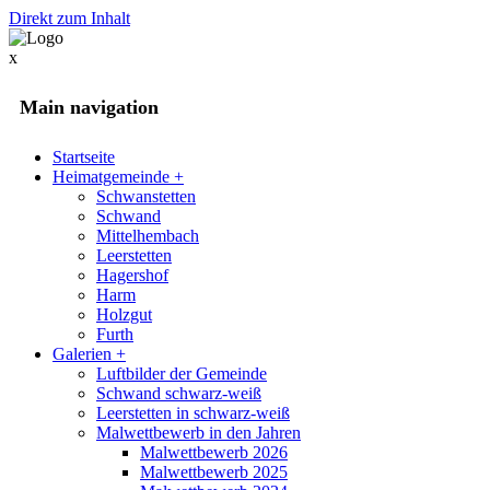
Direkt zum Inhalt
x
Main navigation
Startseite
Heimatgemeinde
+
Schwanstetten
Schwand
Mittelhembach
Leerstetten
Hagershof
Harm
Holzgut
Furth
Galerien
+
Luftbilder der Gemeinde
Schwand schwarz-weiß
Leerstetten in schwarz-weiß
Malwettbewerb in den Jahren
Malwettbewerb 2026
Malwettbewerb 2025