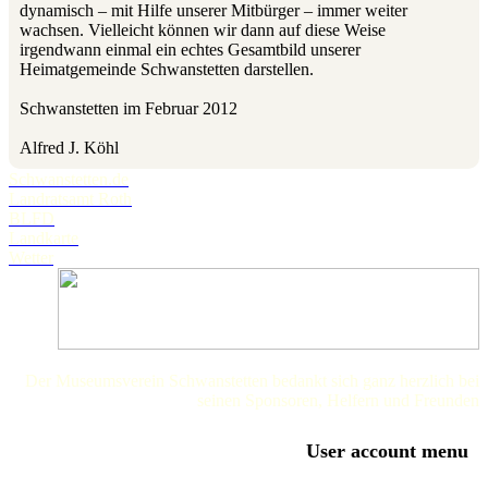
dynamisch – mit Hilfe unserer Mitbürger – immer weiter
wachsen. Vielleicht können wir dann auf diese Weise
irgendwann einmal ein echtes Gesamtbild unserer
Heimatgemeinde Schwanstetten darstellen.
Schwanstetten im Februar 2012
Alfred J. Köhl
Schwanstetten.de
Landratsamt Roth
BLFD
Landkarte
Wetter
Der Museumsverein Schwanstetten bedankt sich ganz herzlich bei
seinen Sponsoren, Helfern und Freunden
User account menu