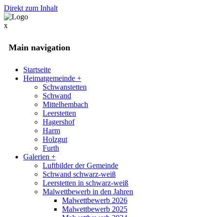
Direkt zum Inhalt
x
Main navigation
Startseite
Heimatgemeinde
+
Schwanstetten
Schwand
Mittelhembach
Leerstetten
Hagershof
Harm
Holzgut
Furth
Galerien
+
Luftbilder der Gemeinde
Schwand schwarz-weiß
Leerstetten in schwarz-weiß
Malwettbewerb in den Jahren
Malwettbewerb 2026
Malwettbewerb 2025