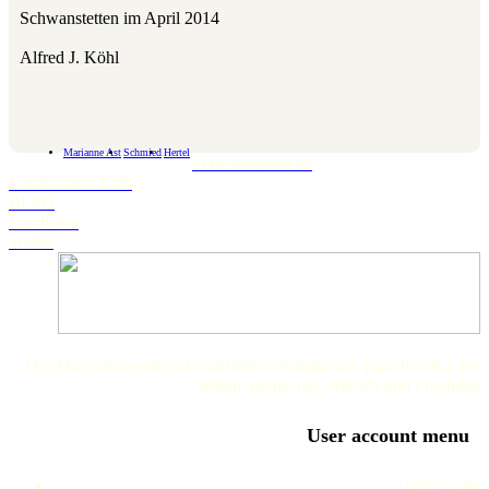
Schwanstetten im April 2014
Alfred J. Köhl
Marianne Ast
Schmied
Hertel
Schwanstetten.de
Landratsamt Roth
BLFD
Landkarte
Wetter
Der Museumsverein Schwanstetten bedankt sich ganz herzlich bei
seinen Sponsoren, Helfern und Freunden
User account menu
Impressum