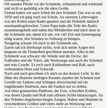
Oft standen Pferde vor der Schmiede, schnaubend und wiehernd
und nicht so geduldig wie die alten Geräte.
Einmal hatten wir auch Arbeit für den Schmied. Das war so um
1950 und ich ging noch zur Schule. An unserem Leiterwagen
war der Reifen eines Rades geplatzt und die Holzteile dadurch
auseinandergebrochen. Unser Papa hatte alle Teile des Rades
zusammengekeilt und nahm den Metallreifen und mich dann in
die Schmiede mit, damit ich sah, wie viel Zeit und Anstrengung
nötig waren, den Schaden in Ordnung zu bringen.
Neugierig schaute ich mich in der Schmiede um.
Zuerst sah ich überhaupt nichts, weil sich meine Augen erst
langsam an die Dunkelheit gewöhnen mussten. Alles in der
Schmiede war schwarz: die Wände und die Decke, der
Fußboden und die Türen, alle Werkzeuge und auch der Schmied
und sein Geselle. Es roch nach Kohlenfeuer und Ruß, nach
verbranntem Horn und Schweiß.
Nach und nach gewöhnte ich mich an das dustere Licht. In der
Mitte des finsteren niedrigen Raumes standen der Schmied und
Geselle am Amboss und schlugen abwechselnd auf ein
rotglühendes Hufeisen, dass die Funken nur so stoben.
Auf einer gemauerten Plattform, der Esse, schwelten Kohlen,
von denen Qualm und Ruß zum offenen Schlot hinauszogen. An
den Wänden ringsherum hingen Zangen, Haken und Hämmer in
verschiedenen Größen und vieles mehr an Werkzeug und