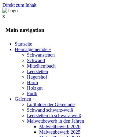
Direkt zum Inhalt
x
Main navigation
Startseite
Heimatgemeinde
+
Schwanstetten
Schwand
Mittelhembach
Leerstetten
Hagershof
Harm
Holzgut
Furth
Galerien
+
Luftbilder der Gemeinde
Schwand schwarz-weiß
Leerstetten in schwarz-weiß
Malwettbewerb in den Jahren
Malwettbewerb 2026
Malwettbewerb 2025