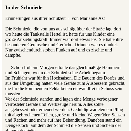
In der Schmiede
Erinnerungen aus ihrer Schulzeit - von Marianne Ast
Die Schmiede, die von uns aus schräg über der Straße lag, dort
wo heute die Tankstelle Hertel ist, hatte für uns Kinder eine
große Anziehungskraft. Immer war dort etwas los. Sie hatte ihre
besonderen Geräusche und Gerüche. Drinnen war es dunkel.
Nur zwischendurch stoben Funken auf und es zischte und
dampfte.
Schon früh am Morgen ertönte das gleichmäßige Hämmern
und Schlagen, wenn der Schmied seine Arbeit begann.
Im Frühjahr war für ihn Hochsaison. Die Bauern des Dorfes und
aus der Umgebung hatten viele Geräte zum Ausbessern gebracht,
die für die kommenden Feldarbeiten einwandfrei in Schuss sein
mussten.
Vor der Schmiede standen und lagen eine Menge verbogener
verrosteter Geräte und Werkzeuge herum. Alles sollte
ausgebessert oder erneuert werden. Geduldig warteten ein Pflug
mit abgebrochenen Teilen, große und kleine Wagenräder, Sensen
und Rechen und mehr auf ihre Behandlung. Daneben stand ein
Dengelstock. auf dem der Schmied die Sensen und Sicheln der
Bauern dengelte.