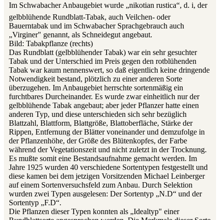
Im Schwabacher Anbaugebiet wurde „nikotian rustica“, d. i, der
gelbblühende Rundblatt-Tabak, auch Veilchen- oder
Bauerntabak und im Schwabacher Sprachgebrauch auch
„Virginer" genannt, als Schneidegut angebaut.
Bild: Tabakpflanze (rechts)
Das Rundblatt (gelbblühender Tabak) war ein sehr gesuchter
Tabak und der Unterschied im Preis gegen den rotblühenden
Tabak war kaum nennenswert, so daß eigentlich keine dringende
Notwendigkeit bestand, plötzlich zu einer anderen Sorte
überzugehen. Im Anbaugebiet herrschte sortenmäßig ein
furchtbares Durcheinander. Es wurde zwar einheitlich nur der
gelbblühende Tabak angebaut; aber jeder Pflanzer hatte einen
anderen Typ, und diese unterschieden sich sehr bezüglich
Blattzahl, Blattform, Blattgröße, Blattoberfläche, Stärke der
Rippen, Entfernung der Blätter voneinander und demzufolge in
der Pflanzenhöhe, der Größe des Blütenkopfes, der Farbe
während der Vegetationszeit und nicht zuletzt in der Trocknung.
Es mußte somit eine Bestandsaufnahme gemacht werden. Im
Jahre 1925 wurden 40 verschiedene Sortentypen festgestellt und
diese kamen bei dem jetzigen Vorsitzenden Michael Leinberger
auf einem Sortenversuchsfeld zum Anbau. Durch Selektion
wurden zwei Typen ausgelesen: Der Sortentyp „N.D“ und der
Sortentyp „F.D“.
Die Pflanzen dieser Typen konnten als „Idealtyp" einer