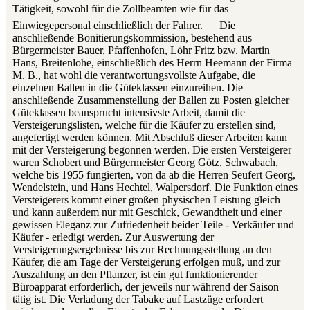
Tätigkeit, sowohl für die Zollbeamten wie für das
Einwiegepersonal einschließlich der Fahrer.
Die
anschließende Bonitierungskommission, bestehend aus
Bürgermeister Bauer, Pfaffenhofen, Löhr Fritz bzw. Martin
Hans, Breitenlohe, einschließlich des Herrn Heemann der Firma
M. B., hat wohl die verantwortungsvollste Aufgabe, die
einzelnen Ballen in die Güteklassen einzureihen. Die
anschließende Zusammenstellung der Ballen zu Posten gleicher
Güteklassen beansprucht intensivste Arbeit, damit die
Versteigerungslisten, welche für die Käufer zu erstellen sind,
angefertigt werden können. Mit Abschluß dieser Arbeiten kann
mit der Versteigerung begonnen werden. Die ersten Versteigerer
waren Schobert und Bürgermeister Georg Götz, Schwabach,
welche bis 1955 fungierten, von da ab die Herren Seufert Georg,
Wendelstein, und Hans Hechtel, Walpersdorf. Die Funktion eines
Versteigerers kommt einer großen physischen Leistung gleich
und kann außerdem nur mit Geschick, Gewandtheit und einer
gewissen Eleganz zur Zufriedenheit beider Teile - Verkäufer und
Käufer - erledigt werden. Zur Auswertung der
Versteigerungsergebnisse bis zur Rechnungsstellung an den
Käufer, die am Tage der Versteigerung erfolgen muß, und zur
Auszahlung an den Pflanzer, ist ein gut funktionierender
Büroapparat erforderlich, der jeweils nur während der Saison
tätig ist. Die Verladung der Tabake auf Lastzüge erfordert