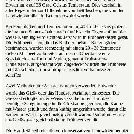
Erwärmung auf 36 Grad Celsius Temperatur. Dies geschah in
aller Regel unter zur Hilfenahme von Bettflaschen, die von den
Landwirtsfamilien in Betten verwahrt wurden.
Bei Feuchtigkeit und Temperaturen um 40 Grad Celsius platzen
die braunen Samenschalen nach fünf bis acht Tagen auf und der
weiße Keimling wird sichtbar. Jetzt wird in Frühbeetkästen gesät.
Die Frühbeetkästen, die das Bild der meisten Bauerngärten
bestimmten, wurden rechtzeitig mit einem 20 - 30 Zentimeter
dicken Mistbeet vorbereitet, auf dessen Oberfläche eine
Spezialerde aus Torf und Mulch, genannt Fruhstorfer-
Einheitserde, aufgebracht war. Zugedeckt wurden die Frühbeete
mit Glasscheiben, um subtropische Klimaverhältnisse zu
schaffen.
Zwei Methoden der Aussaat wurden verwendet. Entweder
wurde das Gieß- oder das Handsaatverfahren eingesetzt. Die
Gießsaat erfolgte in der Weise, dass die für ein Frühbeet
benötigte Saatgutmenge in die Gießkanne gegeben, die Kanne
mit Wasser gefüllt und dann kräftig umgerührt wurde, damit alle
Samen im Wasser gleichmäßig verteilt waren. Daraufhin wurde
das Gießwasser gleichmäßig im Frühbeet verteilt.
Die Hand-Sämethode, die von konservativen Landwirten benutzt