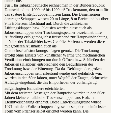
einbrachte.
Für 1 ha Tabakanbaufläche rechnet man in der Bundesrepublik
Deutschland mit 1000 m³ bis 1200 m³ Trockenraum, den man für
das spätere Erntegut doppelt nutzen kann. Die Dimensionen
derartiger Schuppen weisen 20 m Länge, 8 m Breite und bis über
9 m Höhe zum Dachtrauf auf. Durch die zahlreichen
Lüftungsklappen bzw. Jalousien werden diese auch als
Jalousienschuppen oder Trocknungsspeicher bezeichnet. Ihre
Aufstellung erfolgt möglichst freistehend zur Hauptwindrichtung
in Nähe der Tabakfelder bzw. Gehöfte. Vielerorts werden diese
mit größeren Ausmaßen auch als
Gemneinschaftstrocknungsanlagen genutzt. Die Trocknung
erfolgt ohne Einsatz von künstlicher Wärme und mechanischen
Ventilationseinrichtungen nur durch Öffnen bzw. Schließen der
Jalousien (Klappen) entsprechend den Bedürfnissen der
Trocknung bzw. der Witterung. Da das Behängen der großen
Jalousienschuppen sehr arbeitsaufwendig und gefährlich war,
wurden in den 60er Jahren, unter Wegfall der Etagen, elektrische
Aufzüge eingebaut, die das Emporheben der vorhangartig
aufgehängten Bandeliere erleichterten.
Mit dem weiteren Ansteigen der Baupreise wurden in den 60er
Jahren kleinere, halbhohe Trockenschuppen aus Holz mit
Eternitverschalung errichtet. Diese Entwicklungsreihe wurde
1971 mit dem Folienschuppen abgeschlossen, der in einfachster
Form vom Pflanzer selbst errichtet werden kann. Die