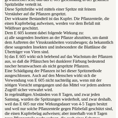
Spritzbrühe verteilt ist.
Diese Spritzbrühe wird mittels einer Spritze mit feinem
Verstäuber auf die Pflanzen gespritzt.
Der wirksame Bestandteil ist das Kupfer. Die Pflanzenteile, die
einen Kupferbelag aufweisen, werden vor dem Befall mit
Wildfeuer geschützt.
Dem E 605 kommt dabei folgende Wirkung zu:
a) alle saugenden Insekten an der Pflanze abzutöten, um damit
dem Auftreten der Viruskrankheiten vorzubeugen; da bekanntlich
diese saugenden Insekten und insbesondere die Blattläuse die
Überträger von Viren sind.
b) das E 605 wirkt sich belebend auf das Wachstum der Pflanzen
aus, so daß die Pflänzchen bei dunklerer Färbung bedeutend
rascher heranwachsen als nicht gespritzte Pflanzen.
Eine Schädigung der Pflanzen ist bei dieser Spritzmethode
ausgeschlossen. Auch auf den Menschen wirkt sich die
Verwendung von E 605 nicht nachteilig aus, wenn mit der
nötigen Vorsicht umgegangen und das Mittel vor jedem anderen
Zugriff sicher verwahrt wird.
In regelmäßigen Abständen von 8 Tagen, und zwar jeden
Samstag, wurden die Spritzungen wiederholt, und zwar deshalb,
weil das E 605 nur eine Wirkungsdauer von 4-5 Tagen besitzt
und weil nur solche Pflanzenteile gegen Pilzbefall geschützt sind,
die einen Kupferbelag aufweisen; aber innerhalb von 8 Tagen