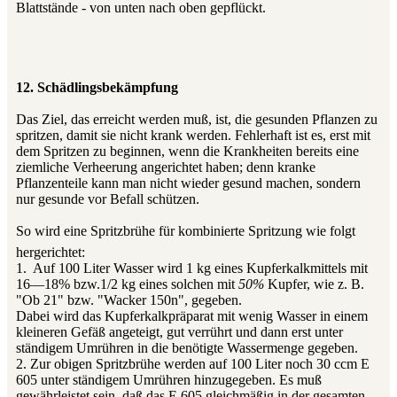
Blattstände - von unten nach oben gepflückt.
12. Schädlingsbekämpfung
Das Ziel, das erreicht werden muß, ist, die gesunden Pflanzen zu
spritzen, damit sie nicht krank werden. Fehlerhaft ist es, erst mit
dem Spritzen zu beginnen, wenn die Krankheiten bereits eine
ziemliche Verheerung angerichtet haben; denn kranke
Pflanzenteile kann man nicht wieder gesund machen, sondern
nur gesunde vor Befall schützen.
So wird eine Spritzbrühe für kombinierte Spritzung wie folgt
hergerichtet:
1. Auf 100 Liter Wasser wird 1 kg eines Kupferkalkmittels mit
16—18% bzw.1/2 kg eines solchen mit
50%
Kupfer, wie z. B.
"Ob 21" bzw. "Wacker 150n", gegeben.
Dabei wird das Kupferkalkpräparat mit wenig Wasser in einem
kleineren Gefäß angeteigt, gut verrührt und dann erst unter
ständigem Umrühren in die benötigte Wassermenge gegeben.
2. Zur obigen Spritzbrühe werden auf 100 Liter noch 30 ccm E
605 unter ständigem Umrühren hinzugegeben. Es muß
gewährleistet sein, daß das E 605 gleichmäßig in der gesamten