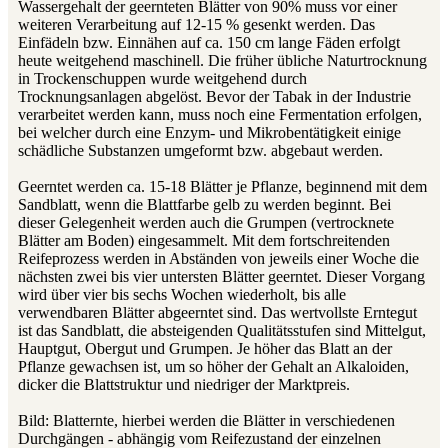
Wassergehalt der geernteten Blätter von 90% muss vor einer
weiteren Verarbeitung auf 12-15 % gesenkt werden. Das
Einfädeln bzw. Einnähen auf ca. 150 cm lange Fäden erfolgt
heute weitgehend maschinell. Die früher übliche Naturtrocknung
in Trockenschuppen wurde weitgehend durch
Trocknungsanlagen abgelöst. Bevor der Tabak in der Industrie
verarbeitet werden kann, muss noch eine Fermentation erfolgen,
bei welcher durch eine Enzym- und Mikrobentätigkeit einige
schädliche Substanzen umgeformt bzw. abgebaut werden.
Geerntet werden ca. 15-18 Blätter je Pflanze, beginnend mit dem
Sandblatt, wenn die Blattfarbe gelb zu werden beginnt. Bei
dieser Gelegenheit werden auch die Grumpen (vertrocknete
Blätter am Boden) eingesammelt. Mit dem fortschreitenden
Reifeprozess werden in Abständen von jeweils einer Woche die
nächsten zwei bis vier untersten Blätter geerntet. Dieser Vorgang
wird über vier bis sechs Wochen wiederholt, bis alle
verwendbaren Blätter abgeerntet sind. Das wertvollste Erntegut
ist das Sandblatt, die absteigenden Qualitätsstufen sind Mittelgut,
Hauptgut, Obergut und Grumpen. Je höher das Blatt an der
Pflanze gewachsen ist, um so höher der Gehalt an Alkaloiden,
dicker die Blattstruktur und niedriger der Marktpreis.
Bild: Blatternte, hierbei werden die Blätter in verschiedenen
Durchgängen - abhängig vom Reifezustand der einzelnen