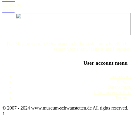
Landkarte
Wetter
Der Museumsverein Schwanstetten bedankt sich ganz herzlich bei
seinen Sponsoren, Helfern und Freunden
User account menu
Impressum
Service
Datenschutz
Literaturverzeichnis
Termine
© 2007 - 2024 www.museum-schwanstetten.de All rights reserved.
↑