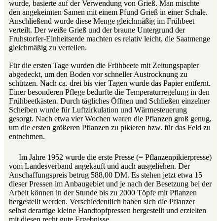
wurde, basierte auf der Verwendung von Grieß. Man mischte
den angekeimten Samen mit einem Pfund Grieß in einer Schale.
Anschließend wurde diese Menge gleichmäßig im Frühbeet
verteilt. Der weiße Grieß und der braune Untergrund der
Fruhstorfer-Einheitserde machten es relativ leicht, die Saatmenge
gleichmäßig zu verteilen.
Für die ersten Tage wurden die Frühbeete mit Zeitungspapier
abgedeckt, um den Boden vor schneller Austrocknung zu
schützen. Nach ca. drei bis vier Tagen wurde das Papier entfernt.
Einer besonderen Pflege bedurfte die Temperaturregelung in den
Frühbeetkästen. Durch tägliches Öffnen und Schließen einzelner
Scheiben wurde für Luftzirkulation und Wärmesteuerung
gesorgt. Nach etwa vier Wochen waren die Pflanzen groß genug,
um die ersten größeren Pflanzen zu pikieren bzw. für das Feld zu
entnehmen.
Im Jahre 1952 wurde die erste Presse (= Pflanzenpikierpresse)
vom Landesverband angekauft und auch ausgeliehen. Der
Anschaffungspreis betrug 588,00 DM. Es stehen jetzt etwa 15
dieser Pressen im Anbaugebiet und je nach der Besetzung bei der
Arbeit können in der Stunde bis zu 2000 Töpfe mit Pflanzen
hergestellt werden. Verschiedentlich haben sich die Pflanzer
selbst derartige kleine Handtopfpressen hergestellt und erzielten
mit diesen recht gute Ergebnisse.