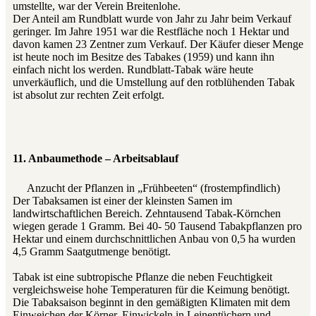
umstellte, war der Verein Breitenlohe.
Der Anteil am Rundblatt wurde von Jahr zu Jahr beim Verkauf
geringer. Im Jahre 1951 war die Restfläche noch 1 Hektar und
davon kamen 23 Zentner zum Verkauf. Der Käufer dieser Menge
ist heute noch im Besitze des Tabakes (1959) und kann ihn
einfach nicht los werden. Rundblatt-Tabak wäre heute
unverkäuflich, und die Umstellung auf den rotblühenden Tabak
ist absolut zur rechten Zeit erfolgt.
11. Anbaumethode – Arbeitsablauf
Anzucht der Pflanzen in „Frühbeeten“ (frostempfindlich)
Der Tabaksamen ist einer der kleinsten Samen im
landwirtschaftlichen Bereich. Zehntausend Tabak-Körnchen
wiegen gerade 1 Gramm. Bei 40- 50 Tausend Tabakpflanzen pro
Hektar und einem durchschnittlichen Anbau von 0,5 ha wurden
4,5 Gramm Saatgutmenge benötigt.
Tabak ist eine subtropische Pflanze die neben Feuchtigkeit
vergleichsweise hohe Temperaturen für die Keimung benötigt.
Die Tabaksaison beginnt in den gemäßigten Klimaten mit dem
Einweichen der Körner, Einwickeln in Leinentüchern und