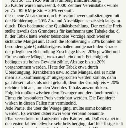
Am 30. 11. 1926 war in Nürnberg Einschreibung:
25 Käufer waren anwesend, 4000 Zentner Vereinstabak wurde
zu 75 - 85 RM je Ztr. ± 20% verkauft.
diese neue Absatzform durch Einschreibeverkaufssitzungen mit
der Bonitierung ± 20% Zu- und Abschlägen setzte sich langsam
durch. Dies bedeutete eine Qualitätsbezahlung. Der erzielte Preis
stellte jeweils den Grundpreis für kaufmannsgute Tabake dar, d.
h. der Tabak hatte weder besondere Vorzüge noch wies er
sichtliche Mängel auf. Durch die Bonitierung ± 20% konnten für
besonders gute Qualitätseigenschalten und je nach dem Grade
der pfleglichen Behandlung Zuschläge bis zu 20% gewährt und
für besondere Mängel, wozu auch ein durch Feuchtigkeit
bedingtes zu hohes Gewicht zählte, Abzüge bis zu 20%
vorgenommen werden. Hatte der Tabak etwa durch
Überdüngung, Krankheiten usw. solche Mängel, daß er nicht
mehr als „kaufmannsgut" angesprochen werden konnte, dann
galt dieser Tabak als nicht gekauft, denn der Grundpreis ± 20%
reichte nicht aus, um den Wert des Tabaks auszudrücken.
Folglich mußte zwischen dem Erzeuger und der abnehmenden
Firma ein besonderer Preis vereinbart werden. Die Bonitierer
wirken in diesen Fällen nur vermittelnd.
Jede Partie, die über die Waage ging, mußte somit bonitiert
werden, Es wirkten dabei zwei vom Verband benannte
Pflanzervertreter und außerdem der Käufer mit. Daß es dabei in
den ersten Jahren teilweise sehr heiß herging, darf hier festgestellt