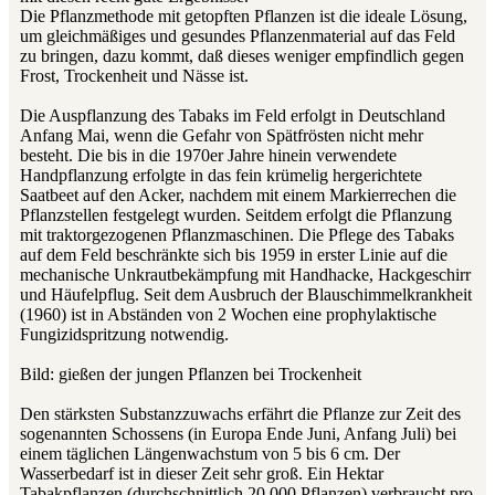
Die Pflanzmethode mit getopften Pflanzen ist die ideale Lösung,
um gleichmäßiges und gesundes Pflanzenmaterial auf das Feld
zu bringen, dazu kommt, daß dieses weniger empfindlich gegen
Frost, Trockenheit und Nässe ist.
Die Auspflanzung des Tabaks im Feld erfolgt in Deutschland
Anfang Mai, wenn die Gefahr von Spätfrösten nicht mehr
besteht. Die bis in die 1970er Jahre hinein verwendete
Handpflanzung erfolgte in das fein krümelig hergerichtete
Saatbeet auf den Acker, nachdem mit einem Markierrechen die
Pflanzstellen festgelegt wurden. Seitdem erfolgt die Pflanzung
mit traktorgezogenen Pflanzmaschinen. Die Pflege des Tabaks
auf dem Feld beschränkte sich bis 1959 in erster Linie auf die
mechanische Unkrautbekämpfung mit Handhacke, Hackgeschirr
und Häufelpflug. Seit dem Ausbruch der Blauschimmelkrankheit
(1960) ist in Abständen von 2 Wochen eine prophylaktische
Fungizidspritzung notwendig.
Bild: gießen der jungen Pflanzen bei Trockenheit
Den stärksten Substanzzuwachs erfährt die Pflanze zur Zeit des
sogenannten Schossens (in Europa Ende Juni, Anfang Juli) bei
einem täglichen Längenwachstum von 5 bis 6 cm. Der
Wasserbedarf ist in dieser Zeit sehr groß. Ein Hektar
Tabakpflanzen (durchschnittlich 20.000 Pflanzen) verbraucht pro