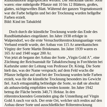
Rundblattsorte angesprochen werden. Die Merkmale dieser Sorte
waren: eine mittelgroße Pflanze mit 10 bis 12 Blättern, großes,
glattes, nichtgewelltes Blatt. Während der ganzen Vegetationszeit
war die Farbe hellgrün und bei der Trocknung wurden hellgelbe
Farben erzielt.
Bild: Kind im Tabakfeld
Doch durch die künstliche Trocknung wurde das Ende des
Rundblatttabakes eingeläutet. Im Jahre 1938 erfolgte in
Walpersdorf, wo die erste Versuchsröhrentrocknungsanlage vom
Verband erstellt wurde, der Anbau von 115 Ar amerikanischen
Virginy der Sorte Martin Brinkmann. Im Jahre 1939 waren es
165 Ar und 1940 sogar 200 Ar.
Von jetzt ab begann der Anbau der Sorte „Virgin Gold A", eine
Züchtung der Reichsanstalt für Tabakforschung in Forchheim bei
Karlsruhe unter der Leitung von Professor Dr. König. Die Sorte
hielt das, was der Name versprach; auf dem Feld wuchs die
Pflanze hellgrün auf und bei der Trocknung wurden helle Farben
erzielt, was für die künstliche Trocknung besonders ins Gewicht
fiel. Auch ertragsmäßig befriedigte die Sorte, so daß sie absolut
als anbauwürdig empfohlen werden konnte. Im Jahre 1942
betrug die Fläche bereits 340,71 Hektar. In den
röhrentrocknenden Gemeinden ging die Umstellung auf Virgin
Gold A rasch vor sich. Der erste Ort, welcher sich restlos auf den
Anbau dieser Sorte und ausschließlicher Röhrentrocknung