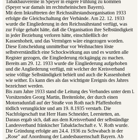
Tabakbauvereine in Speyer in engere Fühlung zu kommen
(Speyer war damals im rechtsrheinischen Bayern).
Mit dem Inkrafttreten der Reichsnährstandsorganisation 1933
erfolgte die Gleichschaltung der Verbände. Am 22. 12. 1933
wurde die Eingliederung in den Reichsnährstand verfügt, was
zur Folge gehabt hätte, daß die Organisation ihre Selbständigkeit
in jeder Beziehung verloren hätte, einschließlich der
Kassenhoheit, und das Vermögen wäre eingezogen worden.
Diese Entscheidung unmittelbar vor Weihnachten löste
selbstverständlich eine Schockwirkung aus und es wurden alle
Register gezogen, die Eingliederung rückgängig zu machen.
Bereits am 29. 12. 1933 wurde die Eingliederung aufgehoben
und die Angliederung verfügt, mit welcher der Kreisverband
seine völlige Selbständigkeit behielt und auch die Kassenhoheit
wie seither. Es kann dies als das wichtigste Ereignis des Jahres
bezeichnet werden.
Bis zum Jahre 1933 stand die Leitung des Verbandes unter dem l.
Vorsitzenden Georg Martin, Breitenlohe, der durch einen
Motorradunfall auf der Straße von Roth nach Pfaffenhofen
tödlich verunglückte und am 19. 8.1935 verstarb. Die
Nachfolgeschaft trat Herr Hans Schneider, Leerstetten, an.
Daraus ergab sich, daß aus dem Kreisverband der selbständige
Landesverband fränkischer Tabakfachschaft e. V. Roth wurde.
Die Gründung erfolgte am 24.4. 1936 zu Schwabach in der
„Rose" auf Anordnung der Landesbauernschaft Bayern. Ab