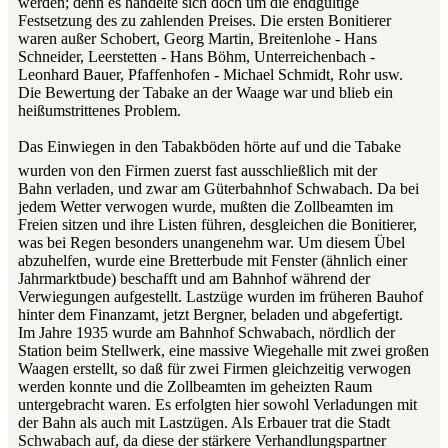
werden; denn es handelte sich doch um die endgültige
Festsetzung des zu zahlenden Preises. Die ersten Bonitierer
waren außer Schobert, Georg Martin, Breitenlohe - Hans
Schneider, Leerstetten - Hans Böhm, Unterreichenbach -
Leonhard Bauer, Pfaffenhofen - Michael Schmidt, Rohr usw.
Die Bewertung der Tabake an der Waage war und blieb ein
heißumstrittenes Problem.
Das Einwiegen in den Tabakböden hörte auf und die Tabake
wurden von den Firmen zuerst fast ausschließlich mit der
Bahn verladen, und zwar am Güterbahnhof Schwabach. Da bei
jedem Wetter verwogen wurde, mußten die Zollbeamten im
Freien sitzen und ihre Listen führen, desgleichen die Bonitierer,
was bei Regen besonders unangenehm war. Um diesem Übel
abzuhelfen, wurde eine Bretterbude mit Fenster (ähnlich einer
Jahrmarktbude) beschafft und am Bahnhof während der
Verwiegungen aufgestellt. Lastzüge wurden im früheren Bauhof
hinter dem Finanzamt, jetzt Bergner, beladen und abgefertigt.
Im Jahre 1935 wurde am Bahnhof Schwabach, nördlich der
Station beim Stellwerk, eine massive Wiegehalle mit zwei großen
Waagen erstellt, so daß für zwei Firmen gleichzeitig verwogen
werden konnte und die Zollbeamten im geheizten Raum
untergebracht waren. Es erfolgten hier sowohl Verladungen mit
der Bahn als auch mit Lastzügen. Als Erbauer trat die Stadt
Schwabach auf, da diese der stärkere Verhandlungspartner