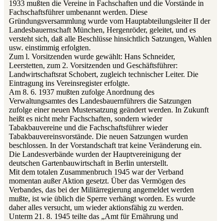
1933 mußten die Vereine in Fachschaften und die Vorstände in
Fachschaftsführer umbenannt werden. Diese
Gründungsversammlung wurde vom Hauptabteilungsleiter II der
Landesbauernschaft München, Hergenröder, geleitet, und es
versteht sich, daß alle Beschlüsse hinsichtlich Satzungen, Wahlen
usw. einstimmig erfolgten.
Zum l. Vorsitzenden wurde gewählt: Hans Schneider,
Leerstetten, zum 2. Vorsitzenden und Geschäftsführer:
Landwirtschaftsrat Schobert, zugleich technischer Leiter. Die
Eintragung ins Vereinsregister erfolgte.
Am 8. 6. 1937 mußten zufolge Anordnung des
Verwaltungsamtes des Landesbauernführers die Satzungen
zufolge einer neuen Mustersatzung geändert werden. In Zukunft
heißt es nicht mehr Fachschaften, sondern wieder
Tabakbauvereine und die Fachschaftsführer wieder
Tabakbauvereinsvorstände. Die neuen Satzungen wurden
beschlossen. In der Vorstandschaft trat keine Veränderung ein.
Die Landesverbände wurden der Hauptvereinigung der
deutschen Gartenbauwirtschaft in Berlin unterstellt.
Mit dem totalen Zusammenbruch 1945 war der Verband
momentan außer Aktion gesetzt. Über das Vermögen des
Verbandes, das bei der Militärregierung angemeldet werden
mußte, ist wie üblich die Sperre verhängt worden. Es wurde
daher alles versucht, um wieder aktionsfähig zu werden.
Unterm 21. 8. 1945 teilte das „Amt für Ernährung und