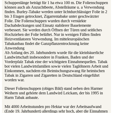
Schuppenlänge beträgt für 1 ha etwa 100 m. Die Folienschuppen
können auch als Anzuchtbeete, Abstellräume u. a Verwendung
finden. Burley-Tabake werden unter lichtdurchlässiger Folie in 2
bis 3 Etagen getrocknet, Zigarrentabake unter geschwärzter
Folie. Die Folienschuppen wurden durch verstärkte
Dachabdeckungen und Einsatz stabilerer Bauelemente
verbessert. Sie werden durch Öffnen der Türen und seitliches
Hochziehen der Folie belüftet. Nur in wenigen Fällen finden
Heizventilatoren Verwendung. Im mitteleuropäischen
Tabakanbau findet die Ganzpflanzentrocknung keine
Anwendung
Ab Anfang des 20. Jahrhunderts wurde für die kleinbäuerliche
Landwirtschaft insbesondere in Franken, Baden und der
Vorderpfalz Tabak eine der wichtigsten Einnahmequellen. Tabak
bot vielen Landwirtsfamilien sowie vielen Taglöhnern Arbeit und
Einkommen, nachdem ein Beimischungszwang für heimischen
Tabak in Zigarren und Zigaretten in Deutschland eingeführt
worden war.
Dieser Folienschuppen (obiges Bild) stand neben den Harmer
Weihern und gehörte dem Landwird Leickam, der bis 1995 in
Harm Tabak anbaute.
Mit 4000 Arbeitsstunden pro Hektar war der Arbeitsaufwand
(Ende 19. Jahrhundert) allerdings sehr hoch, aber die Einnahmen