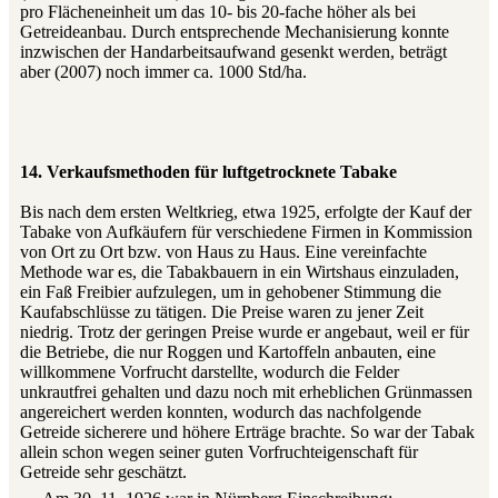
pro Flächeneinheit um das 10- bis 20-fache höher als bei
Getreideanbau. Durch entsprechende Mechanisierung konnte
inzwischen der Handarbeitsaufwand gesenkt werden, beträgt
aber (2007) noch immer ca. 1000 Std/ha.
14. Verkaufsmethoden für luftgetrocknete Tabake
Bis nach dem ersten Weltkrieg, etwa 1925, erfolgte der Kauf der
Tabake von Aufkäufern für verschiedene Firmen in Kommission
von Ort zu Ort bzw. von Haus zu Haus. Eine vereinfachte
Methode war es, die Tabakbauern in ein Wirtshaus einzuladen,
ein Faß Freibier aufzulegen, um in gehobener Stimmung die
Kaufabschlüsse zu tätigen. Die Preise waren zu jener Zeit
niedrig. Trotz der geringen Preise wurde er angebaut, weil er für
die Betriebe, die nur Roggen und Kartoffeln anbauten, eine
willkommene Vorfrucht darstellte, wodurch die Felder
unkrautfrei gehalten und dazu noch mit erheblichen Grünmassen
angereichert werden konnten, wodurch das nachfolgende
Getreide sicherere und höhere Erträge brachte. So war der Tabak
allein schon wegen seiner guten Vorfruchteigenschaft für
Getreide sehr geschätzt.