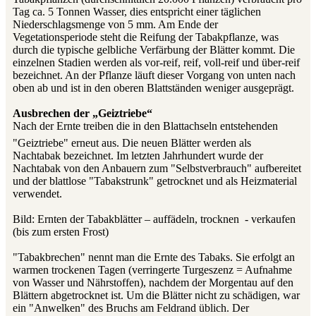
Tag ca. 5 Tonnen Wasser, dies entspricht einer täglichen
Niederschlagsmenge von 5 mm. Am Ende der
Vegetationsperiode steht die Reifung der Tabakpflanze, was
durch die typische gelbliche Verfärbung der Blätter kommt. Die
einzelnen Stadien werden als vor-reif, reif, voll-reif und über-reif
bezeichnet. An der Pflanze läuft dieser Vorgang von unten nach
oben ab und ist in den oberen Blattständen weniger ausgeprägt.
Ausbrechen der „Geiztriebe“
Nach der Ernte treiben die in den Blattachseln entstehenden
"Geiztriebe" erneut aus. Die neuen Blätter werden als
Nachtabak bezeichnet. Im letzten Jahrhundert wurde der
Nachtabak von den Anbauern zum "Selbstverbrauch" aufbereitet
und der blattlose "Tabakstrunk" getrocknet und als Heizmaterial
verwendet.
Bild: Ernten der Tabakblätter – auffädeln, trocknen - verkaufen
(bis zum ersten Frost)
"Tabakbrechen" nennt man die Ernte des Tabaks. Sie erfolgt an
warmen trockenen Tagen (verringerte Turgeszenz = Aufnahme
von Wasser und Nährstoffen), nachdem der Morgentau auf den
Blättern abgetrocknet ist. Um die Blätter nicht zu schädigen, war
ein "Anwelken" des Bruchs am Feldrand üblich. Der