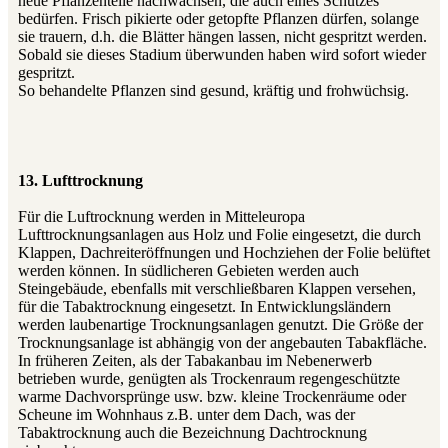
neue Pflanzenteile nachwachsen, die auch eines Schutzes
bedürfen. Frisch pikierte oder getopfte Pflanzen dürfen, solange
sie trauern, d.h. die Blätter hängen lassen, nicht gespritzt werden.
Sobald sie dieses Stadium überwunden haben wird sofort wieder
gespritzt.
So behandelte Pflanzen sind gesund, kräftig und frohwüchsig.
13. Lufttrocknung
Für die Luftrocknung werden in Mitteleuropa
Lufttrocknungsanlagen aus Holz und Folie eingesetzt, die durch
Klappen, Dachreiteröffnungen und Hochziehen der Folie belüftet
werden können. In südlicheren Gebieten werden auch
Steingebäude, ebenfalls mit verschließbaren Klappen versehen,
für die Tabaktrocknung eingesetzt. In Entwicklungsländern
werden laubenartige Trocknungsanlagen genutzt. Die Größe der
Trocknungsanlage ist abhängig von der angebauten Tabakfläche.
In früheren Zeiten, als der Tabakanbau im Nebenerwerb
betrieben wurde, genügten als Trockenraum regengeschützte
warme Dachvorsprünge usw. bzw. kleine Trockenräume oder
Scheune im Wohnhaus z.B. unter dem Dach, was der
Tabaktrocknung auch die Bezeichnung Dachtrocknung