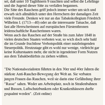
sei, daß unter 10 Taglöhnern 9 rauchten und selbst die Lehrlinge
und die Jugend dieser Sitte zu verfallen begannen.
Die Sitte des Rauchens griff jedoch immer weiter um sich und
erwarb sich allmählich unter den Herrschern der damaligen Zeit
viele Freunde. Denken wir nur an das Tabakskollegium Friedrich
Wilhelms I. (1713—40) oder an die interessante Tatsache, daß
fast alle Herrscherinnen auf europäischen Fürstenthronen
leidenschaftliche Raucherinnen waren.
Wenn auch das Rauchen auf der Straße bis zum Jahre 1848 in
vielen deutschen Staaten verboten war, so wich doch sehr bald
die im Grunde fruchtlose Verbotspolitik einer nutzbringenden
Steuerpolitik. Heutzutage gibt es wohl nur wenige, vielleicht gar
keine Kulturstaaten mehr, die nicht in irgendeiner Form Nutzen
aus dem Tabakbedürfnis zu ziehen wüßten.
"Die Nationalsozialisten führten in den 30er und 40er Jahren die
stärkste Anti-Raucher-Bewegung der Welt an. Sie verbaten
jungen Frauen das Rauchen, weil sie darin eine Gefährdung ihrer
"Rasse" sahen. Weder am Arbeitsplatz, noch in Straßenbahnen
und Bussen, Luftschutzbunkern oder Krankenhäusern durfte
gequalmt werden". (Zeit online)