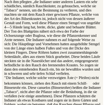
Nach ihm pflegten „die Indianer unter anderen Lastern ein sehr
schädliches, nämlich Rauchkräuter, zu gebrauchen, welche sie
"Tabaco" nennen, um die Besinnung zu verlieren, und dies
machten sie mit dem Rauch einer gewissen Pflanze, welche von
der Art des Bilsenkrautes ist, jedoch nicht von dessen äußerer
Gestalt und Form, weil diese Pflanze einen Stengel von ungefähr
4—5 Hände lang hat, breite, dicke, glatte und behaarte Blätter.
Der Ton des Blattgrüns nähert sich etwa der Farbe der
Ochsenzunge oder Buglosa, wie diese die Pflanzenkenner und
Arzte nennen. Die Indianer nahmen es auf folgende Weise zu
sich: Die Häuptlinge und Vornehmen hatten ausgehöhlte Stengel
von der Länge eines halben Fußes und von der Dicke des
kleinen Fingers. Diese Röhren hatten zwei zusammenhängende
Seitenläufe, alles aus einem Stück gearbeitet. Diese beiden Läufe
steckten sie in die Nasenlöcher und das andere, entgegengesetzt
befindliche in den Rauch des brennenden Krautes. So zogen sie
dann den entstehenden Rauch ein, bis sie bewußtlos wurden und
in schweren und sehr tiefen Schlaf verfielen.
"Die Indianer, welche solche verzweigten Äste (= Pfeifen) nicht
bekommen können, ziehen den Rauch mit einem Schilf-
oder
Binsenrohr ein. Diese canuelos (Binsenrohre) heißen die Indianer
„Tabaco“, nicht aber die Pflanze oder die Betäubung, in die sie
verfallen (wie einige annehmen). Diese Pflanzen schätzten die
Indianer als etwas Kostbares und zogen sie in ihren Gärten und
Feldern, wobei sie betonten, daß das Rauchen dieser Pflanze und