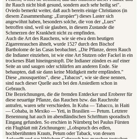
ihr Rauch nicht bloß gesund, sondern auch sehr heilig sei".
Oviedo bemerkt weiter, daß auch bereits einige Christianos (in
diesem Zusammenhang: „Europäer“) dieses Laster sich
angewöhnt haben, besonders solche, die von der „Lues“
betroffen sind, weil sie glauben, in diesem Zustande die
Schmerzen der Krankheit nicht zu empfinden.
Auch die Art des Rauchens, wie sie etwa dem heutigen
Zigarrenrauchen ähnelt, wurde 1527 durch den Bischof
Bartholome de las Casas beobachtet. „Die Pflanze, deren Rauch
die Indianer einziehen, ist wie eine Art Stutzen oder Fackel in ein
trockenes Blatt hineingestopft. Die Indianer zünden es auf einer
Seite an und saugen oder schlürfen am anderen Ende. Sie
behaupten, daß sie dann keine Müdigkeit mehr empfänden."
Diese „mousquetöns", diese „Tabacos“, wie sie diese nennen,
sind nach dieser Quelle auch bei den Ansiedlern schon in
Gebrauch.
Die Bezeichnungen, die die fremden Entdecker und Eroberer für
diese neuartige Pflanze, das Rauchen bzw. das Rauchrohr
antrafen, waren sehr verschieden. In Kuba — Tabacco, in Haiti
— Cohaba, in Mexiko — Yeti, in Brasilien — Petum. Letztere
Benennung hat auch im abendländischen Schrifttum sporadisch
Eingang gefunden. So erschien in Nürnberg bei Paulus Fürsten
ein Flugblatt mit Zeichnungen: „Lobspruch des edlen,
hochberühmten Krauts, Petum oder Taback, von dessen
Ankunfft und gar löblichem Gebrauch bey manchen teutschen