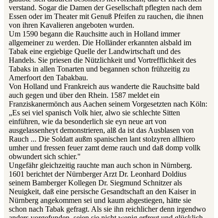
verstand. Sogar die Damen der Gesellschaft pflegten nach dem
Essen oder im Theater mit Genuß Pfeifen zu rauchen, die ihnen
von ihren Kavalieren angeboten wurden.
Um 1590 begann die Rauchsitte auch in Holland immer
allgemeiner zu werden. Die Holländer erkannten alsbald im
Tabak eine ergiebige Quelle der Landwirtschaft und des
Handels. Sie priesen die Nützlichkeit und Vortrefflichkeit des
Tabaks in allen Tonarten und begannen schon frühzeitig zu
Amerfoort den Tabakbau.
Von Holland und Frankreich aus wanderte die Rauchsitte bald
auch gegen und über den Rhein. 1587 meldet ein
Franziskanermönch aus Aachen seinem Vorgesetzten nach Köln:
„Es sei viel spanisch Volk hier, alwo sie schlechte Sitten
einführen, wie da besonderlich sie eyn neue art von
ausgelassenheyt demonstrieren, alß da ist das Ausblasen von
Rauch ... Die Soldatt außm spanischen lant stolzyren allhiero
umher und fressen feuer zamt deme rauch und daß domp vollk
obwundert sich schier."
Ungefähr gleichzeitig rauchte man auch schon in Nürnberg.
1601 berichtet der Nürnberger Arzt Dr. Leonhard Doldius
seinem Bamberger Kollegen Dr. Siegmund Schnitzer als
Neuigkeit, daß eine persische Gesandtschaft an den Kaiser in
Nürnberg angekommen sei und kaum abgestiegen, hätte sie
schon nach Tabak gefragt. Als sie ihn reichlicher denn irgendwo
anders vorgefunden, seien sie nicht wenig erfreut und glücklich