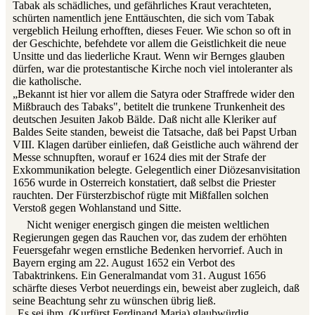
Tabak als schädliches, und gefährliches Kraut verachteten,
schürten namentlich jene Enttäuschten, die sich vom Tabak
vergeblich Heilung erhofften, dieses Feuer. Wie schon so oft in
der Geschichte, befehdete vor allem die Geistlichkeit die neue
Unsitte und das liederliche Kraut. Wenn wir Bernges glauben
dürfen, war die protestantische Kirche noch viel intoleranter als
die katholische.
„Bekannt ist hier vor allem die Satyra oder Straffrede wider den
Mißbrauch des Tabaks", betitelt die trunkene Trunkenheit des
deutschen Jesuiten Jakob Bälde. Daß nicht alle Kleriker auf
Baldes Seite standen, beweist die Tatsache, daß bei Papst Urban
VIII. Klagen darüber einliefen, daß Geistliche auch während der
Messe schnupften, worauf er 1624 dies mit der Strafe der
Exkommunikation belegte. Gelegentlich einer Diözesanvisitation
1656 wurde in Osterreich konstatiert, daß selbst die Priester
rauchten. Der Fürsterzbischof rügte mit Mißfallen solchen
Verstoß gegen Wohlanstand und Sitte.
Nicht weniger energisch gingen die meisten weltlichen
Regierungen gegen das Rauchen vor, das zudem der erhöhten
Feuersgefahr wegen ernstliche Bedenken hervorrief. Auch in
Bayern erging am 22. August 1652 ein Verbot des
Tabaktrinkens. Ein Generalmandat vom 31. August 1656
schärfte dieses Verbot neuerdings ein, beweist aber zugleich, daß
seine Beachtung sehr zu wünschen übrig ließ.
„Es sei ihm, (Kurfürst Ferdinand Maria) glaubwürdig