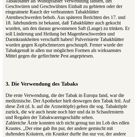
Tabakblätter als Wundpflaster Verwendung fanden, um
Geschwüren und Geschwülsten Einhalt zu gebieten oder der
eingeatmete Rauch der verbrannten Tabakblätter
Atembeschwerden behob. Aus späteren Berichten des 17. und
18. Jahrhunderts ist bekannt, daß Tabakblätter auch gekocht
wurden, um den daraus gewonnenen Saft (Lauge) zu trinken. Er
soll Linderung und Heilung bei Magenbeschwerden und
Darmkrankheiten verschafft haben! Pulverisierte Tabakblätter
wurden gegen Kopfschmerzen geschnupft. Ferner wurde der
Tabakgenuß in allen nur möglichen Formen als wirksamstes
Mittel gegen die gefürchtete Pest angepriesen.
3. Die Verwendung des Tabaks
Die erste Verwendung, die der Tabak in Europa fand, war die
medizinische. Der Apotheker hielt deswegen den Tabak feil. Auf
diese Zeit (d. h. auf die Arzneitöpfe) gehen die sog. Tabaktöpfe
zurück, die wir auch heute noch hier und da in Schaufenstern
und Regalen der Tabakwarengeschäfte sehen.
Zahlreiche Ärzte konnten sich nicht genug tun im Lob des edlen
Krautes. „Der eine gab ihn pur, der andere gemischt mit
duftenden Kräutern, ein Kranker durfte ihn nur vor, der andere