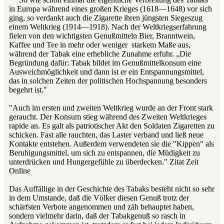
in Europa während eines großen Krieges (1618—1648) vor sich
ging, so verdankt auch die Zigarette ihren jüngsten Siegeszug
einem Weltkrieg (1914—1918). Nach der Weltkriegserfahrung
fielen von den wichtigsten Genußmitteln Bier, Branntwein,
Kaffee und Tee in mehr oder weniger starkem Maße aus,
während der Tabak eine erhebliche Zunahme erfuhr. „Die
Begründung dafür: Tabak bildet im Genußmittelkonsum eine
Ausweichmöglichkeit und dann ist er ein Entspannungsmittel,
das in solchen Zeiten der politischen Hochspannung besonders
begehrt ist."
"Auch im ersten und zweiten Weltkrieg wurde an der Front stark
geraucht. Der Konsum stieg während des Zweiten Weltkrieges
rapide an. Es galt als patriotischer Akt den Soldaten Zigaretten zu
schicken. Fast alle rauchten, das Laster verband und ließ neue
Kontakte entstehen. Außerdem verwendeten sie die "Kippen" als
Beruhigungsmittel, um sich zu entspannen, die Müdigkeit zu
unterdrücken und Hungergefühle zu überdecken." Zitat Zeit
Online
Das Auffällige in der Geschichte des Tabaks besteht nicht so sehr
in dem Umstande, daß die Völker diesen Genuß trotz der
schärfsten Verbote angenommen und zäh behauptet haben,
sondern vielmehr darin, daß der Tabakgenuß so rasch in