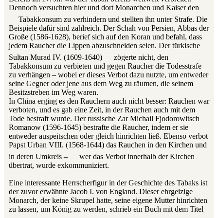
Dennoch versuchten hier und dort Monarchen und Kaiser den
Tabakkonsum zu verhindern und stellten ihn unter Strafe. Die
Beispiele dafür sind zahlreich. Der Schah von Persien, Abbas der
Große (1586-1628), berief sich auf den Koran und befahl, dass
jedem Raucher die Lippen abzuschneiden seien. Der türkische
Sultan Murad IV. (1609-1640)
zögerte nicht, den
Tabakkonsum zu verbieten und gegen Raucher die Todesstrafe
zu verhängen – wobei er dieses Verbot dazu nutzte, um entweder
seine Gegner oder jene aus dem Weg zu räumen, die seinem
Besitzstreben im Weg waren.
In China erging es den Rauchern auch nicht besser: Rauchen war
verboten, und es gab eine Zeit, in der Rauchen auch mit dem
Tode bestraft wurde. Der russische Zar Michail Fjodorowitsch
Romanow (1596-1645) bestrafte die Raucher, indem er sie
entweder auspeitschen oder gleich hinrichten ließ. Ebenso verbot
Papst Urban VIII. (1568-1644) das Rauchen in den Kirchen und
in deren Umkreis –
wer das Verbot innerhalb der Kirchen
übertrat, wurde exkommuniziert.
Eine interessante Herrscherfigur in der Geschichte des Tabaks ist
der zuvor erwähnte Jacob I. von England. Dieser ehrgeizige
Monarch, der keine Skrupel hatte, seine eigene Mutter hinrichten
zu lassen, um König zu werden, schrieb ein Buch mit dem Titel