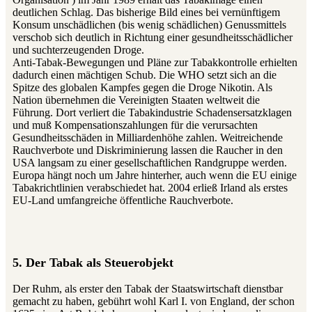
deutlichen Schlag. Das bisherige Bild eines bei vernünftigem
Konsum unschädlichen (bis wenig schädlichen) Genussmittels
verschob sich deutlich in Richtung einer gesundheitsschädlicher
und suchterzeugenden Droge.
Anti-Tabak-Bewegungen und Pläne zur Tabakkontrolle erhielten
dadurch einen mächtigen Schub. Die WHO setzt sich an die
Spitze des globalen Kampfes gegen die Droge Nikotin. Als
Nation übernehmen die Vereinigten Staaten weltweit die
Führung. Dort verliert die Tabakindustrie Schadensersatzklagen
und muß Kompensationszahlungen für die verursachten
Gesundheitsschäden in Milliardenhöhe zahlen. Weitreichende
Rauchverbote und Diskriminierung lassen die Raucher in den
USA langsam zu einer gesellschaftlichen Randgruppe werden.
Europa hängt noch um Jahre hinterher, auch wenn die EU einige
Tabakrichtlinien verabschiedet hat. 2004 erließ Irland als erstes
EU-Land umfangreiche öffentliche Rauchverbote.
5. Der Tabak als Steuerobjekt
Der Ruhm, als erster den Tabak der Staatswirtschaft dienstbar
gemacht zu haben, gebührt wohl Karl I. von England, der schon