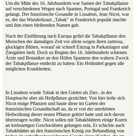
Um die Mitte des 16. Jahrhunderts war Samen der Tabakpflanze
auf verschiedenen Wegen nach Spanien, Portugal und Frankreich
gelangt. Der französische Gesandte in Lissabon, Jean Nicot, war
es, der das Wunderkraut „Tabak" in Frankreich populär machte
und ihm einen bleibenden Namen gab.
Nach der Einführung nach Europa gefiel die Tabakpflanze den
Menschen der damaligen Zeit vor allem wegen ihren zartrosa,
glockigen Blüten, worauf sie schnell Einzug in Parkanlagen und
Ziergärten hielt. Doch zu Beginn des 16. Jahrhunderts schienen
Ärzte und Botaniker an den Höfen Spaniens den wahren Zweck
der Tabakpflanze entdeckt zu haben: Ein Heilmittel gegen alle
möglichen Krankheiten.
In Lissabon wurde Tabak in den Gärten als Zier-, in der
Hauptsache aber als Heilpflanze gezüchtet. Von hier holte sich
Nicot einige Pflanzen und baute diese im Garten der
französischen Gesandtschaft an, da er von der unerhörten
Heilwirkung dieser neuen Pflanze gehört hatte und sich davon
überzeugen wollte. Nicot sollen mit Tabakblättern einige Kuren
an krebsartigen Geschwülsten gelungen sein, Er schickte auch
Tabakblätter an den französischen König zur Behandlung von