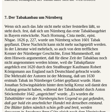
7. Der Tabakanbau um Nürnberg
Wenn sich auch das Jahr nicht mehr sicher feststellen läßt, so
steht doch. fest, daß sich um Nürnberg das erste Tabakbaugebiet
in Bayern entwickelte. Nach Hornung, Cista medic, epist.
Nbgae. 1626 p, 227, wurde um Nürnberg schon 1601 Tabak
gepflanzt. Diese Nachricht kann nicht mehr nachgeprüft werden.
In der Literatur wird mehrfach, so auch von dem trefflichen
Kenner der Nürnberger Geschichte, Ernst Mummenhoff, mit
dem Hinweis argumentiert, daß für diese Zeit der Tabakbau noch
nicht angenommen werden könne, weil die Tabakpflanze
angeblich erst 1620 durch den Straßburger Kaufmann Robert
Königsmann aus England nach Deutschland gebracht wurde.
Die Mehrzahl der Autoren ist der Meinung, daß um 1630
erstmals Tabak im Nürnberger Gebiet gepflanzt wurde. Hans
Jonathan Schwingshärlein hinter dem heilig Kreuz soll damit den
Anfang gemacht haben, während der Tabakhandel durch Anton
Stöckenhofer 1642 „angerichtet" wurde. „Es wurden die
Tabakblätter von der Nürnbergischen Gegend so gut gefunden,
daß gar bald ein ansehnlicher Handel mit denselben entstand.
Die Blätter fallen nämlich schön gelb und breit, werden
deswegen in Ansehung ihrer Güte gleich nach dem Virginischen