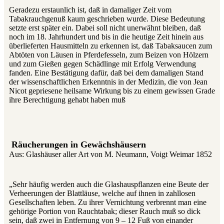
Geradezu erstaunlich ist, daß in damaliger Zeit vom
Tabakrauchgenuß kaum geschrieben wurde. Diese Bedeutung
setzte erst später ein. Dabei soll nicht unerwähnt bleiben, daß
noch im 18. Jahrhundert und bis in die heutige Zeit hinein aus
überlieferten Hausmitteln zu erkennen ist, daß Tabaksaucen zum
Abtöten von Läusen in Pferdefesseln, zum Beizen von Hölzern
und zum Gießen gegen Schädlinge mit Erfolg Verwendung
fanden. Eine Bestätigung dafür, daß bei dem damaligen Stand
der wissenschaftlichen Erkenntnis in der Medizin, die von Jean
Nicot gepriesene heilsame Wirkung bis zu einem gewissen Grade
ihre Berechtigung gehabt haben muß
Räucherungen in Gewächshäusern
Aus: Glashäuser aller Art von M. Neumann, Voigt Weimar 1852
„Sehr häufig werden auch die Glashauspflanzen eine Beute der
Verheerungen der Blattläuse, welche auf ihnen in zahllosen
Gesellschaften leben. Zu ihrer Vernichtung verbrennt man eine
gehörige Portion von Rauchtabak; dieser Rauch muß so dick
sein, daß zwei in Entfernung von 9 – 12 Fuß von einander