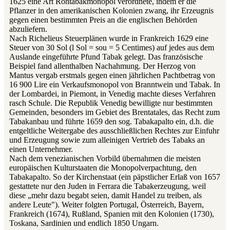
1625 eine Art Rohtabakmonopol verordnete, indem er die
Pflanzer in den amerikanischen Kolonien zwang, ihr Erzeugnis
gegen einen bestimmten Preis an die englischen Behörden
abzuliefern.
Nach Richelieus Steuerplänen wurde in Frankreich 1629 eine
Steuer von 30 Sol (l Sol = sou = 5 Centimes) auf jedes aus dem
Auslande eingeführte Pfund Tabak gelegt. Das französische
Beispiel fand allenthalben Nachahmung. Der Herzog von
Mantus vergab erstmals gegen einen jährlichen Pachtbetrag von
16 900 Lire ein Verkaufsmonopol von Branntwein und Tabak. In
der Lombardei, in Piemont, in Venedig machte dieses Verfahren
rasch Schule. Die Republik Venedig bewilligte nur bestimmten
Gemeinden, besonders im Gebiet des Brentatales, das Recht zum
Tabakanbau und führte 1659 den sog. Tabakapalto ein, d.h. die
entgeltliche Weitergabe des ausschließlichen Rechtes zur Einfuhr
und Erzeugung sowie zum alleinigen Vertrieb des Tabaks an
einen Unternehmer.
Nach dem venezianischen Vorbild übernahmen die meisten
europäischen Kulturstaaten die Monopolverpachtung, den
Tabakapalto. So der Kirchenstaat (ein päpstlicher Erlaß von 1657
gestattete nur den Juden in Ferrara die Tabakerzeugung, weil
diese „mehr dazu begabt seien, damit Handel zu treiben, als
andere Leute"). Weiter folgten Portugal, Österreich, Bayern,
Frankreich (1674), Rußland, Spanien mit den Kolonien (1730),
Toskana, Sardinien und endlich 1850 Ungarn.