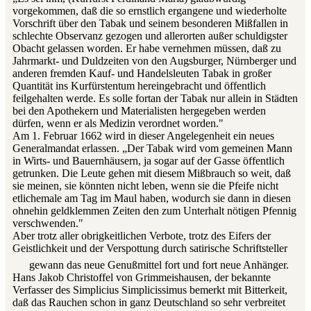
vorgekommen, daß die so ernstlich ergangene und wiederholte
Vorschrift über den Tabak und seinem besonderen Mißfallen in
schlechte Observanz gezogen und allerorten außer schuldigster
Obacht gelassen worden. Er habe vernehmen müssen, daß zu
Jahrmarkt- und Duldzeiten von den Augsburger, Nürnberger und
anderen fremden Kauf- und Handelsleuten Tabak in großer
Quantität ins Kurfürstentum hereingebracht und öffentlich
feilgehalten werde. Es solle fortan der Tabak nur allein in Städten
bei den Apothekern und Materialisten hergegeben werden
dürfen, wenn er als Medizin verordnet worden."
Am 1. Februar 1662 wird in dieser Angelegenheit ein neues
Generalmandat erlassen. „Der Tabak wird vom gemeinen Mann
in Wirts- und Bauernhäusern, ja sogar auf der Gasse öffentlich
getrunken. Die Leute gehen mit diesem Mißbrauch so weit, daß
sie meinen, sie könnten nicht leben, wenn sie die Pfeife nicht
etlichemale am Tag im Maul haben, wodurch sie dann in diesen
ohnehin geldklemmen Zeiten den zum Unterhalt nötigen Pfennig
verschwenden."
Aber trotz aller obrigkeitlichen Verbote, trotz des Eifers der
Geistlichkeit und der Verspottung durch satirische Schriftsteller
gewann das neue Genußmittel fort und fort neue Anhänger.
Hans Jakob Christoffel von Grimmeishausen, der bekannte
Verfasser des Simplicius Simplicissimus bemerkt mit Bitterkeit,
daß das Rauchen schon in ganz Deutschland so sehr verbreitet