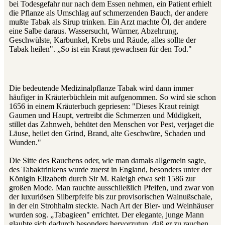
bei Todesgefahr nur nach dem Essen nehmen, ein Patient erhielt
die Pflanze als Umschlag auf schmerzenden Bauch, der andere
mußte Tabak als Sirup trinken. Ein Arzt machte Öl, der andere
eine Salbe daraus. Wassersucht, Würmer, Abzehrung,
Geschwülste, Karbunkel, Krebs und Räude, alles sollte der
Tabak heilen". „So ist ein Kraut gewachsen für den Tod."
Die bedeutende Medizinalpflanze Tabak wird dann immer
häufiger in Kräuterbüchlein mit aufgenommen. So wird sie schon
1656 in einem Kräuterbuch gepriesen: "Dieses Kraut reinigt
Gaumen und Haupt, vertreibt die Schmerzen und Müdigkeit,
stillet das Zahnweh, behütet den Menschen vor Pest, verjaget die
Läuse, heilet den Grind, Brand, alte Geschwüre, Schaden und
Wunden."
Die Sitte des Rauchens oder, wie man damals allgemein sagte,
des Tabaktrinkens wurde zuerst in England, besonders unter der
Königin Elizabeth durch Sir M. Raleigh etwa seit 1586 zur
großen Mode. Man rauchte ausschließlich Pfeifen, und zwar von
der luxuriösen Silberpfeife bis zur provisorischen Walnußschale,
in der ein Strohhalm steckte. Nach Art der Bier- und Weinhäuser
wurden sog. „Tabagieen" errichtet. Der elegante, junge Mann
glaubte sich dadurch besonders hervorzutun, daß er zu rauchen