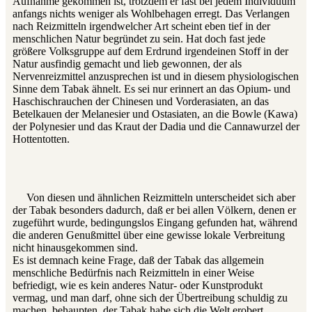
Aufnahme gekommen ist, trotzdem er fast bei jedem Individuum
anfangs nichts weniger als Wohlbehagen erregt. Das Verlangen
nach Reizmitteln irgendwelcher Art scheint eben tief in der
menschlichen Natur begründet zu sein. Hat doch fast jede
größere Volksgruppe auf dem Erdrund irgendeinen Stoff in der
Natur ausfindig gemacht und lieb gewonnen, der als
Nervenreizmittel anzusprechen ist und in diesem physiologischen
Sinne dem Tabak ähnelt. Es sei nur erinnert an das Opium- und
Haschischrauchen der Chinesen und Vorderasiaten, an das
Betelkauen der Melanesier und Ostasiaten, an die Bowle (Kawa)
der Polynesier und das Kraut der Dadia und die Cannawurzel der
Hottentotten.
Von diesen und ähnlichen Reizmitteln unterscheidet sich aber
der Tabak besonders dadurch, daß er bei allen Völkern, denen er
zugeführt wurde, bedingungslos Eingang gefunden hat, während
die anderen Genußmittel über eine gewisse lokale Verbreitung
nicht hinausgekommen sind.
Es ist demnach keine Frage, daß der Tabak das allgemein
menschliche Bedürfnis nach Reizmitteln in einer Weise
befriedigt, wie es kein anderes Natur- oder Kunstprodukt
vermag, und man darf, ohne sich der Übertreibung schuldig zu
machen, behaupten, der Tabak habe sich die Welt erobert.