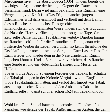
Misocapnus sive
de abusu tobacci (1604), in dem bereits die
wichtigsten Argumente der heutigen Gegner des Rauchens
versammelt sind. Darin wird auch bekräftigt, dass Rauchen eine
Vergeudung von Kraft ist: »Das Erbgut manches jungen
Edelmannes wird ganz erschöpft und verfliegt mit dem Dampf
dieses Rauches rein in nichts. Dies geschieht in der
schändlichsten und tierischsten Weise, indem sich das Gut durch
die Nase des Herrn verflüchtigt und man so ganze Tage, Geld,
Zeit, selbst Jahre mit dem Tabaktrinken vertut.« Darüber hinaus
sei Rauchen schädlich für die Gesundheit: »Denn genau wie
hysterische Weiber ihr Leben verbringen, so kennt Ihr infolge der
Erschlaffung nur noch diese eine Sorge um Euer Laster: Dass Ihr
Euch wieder und wieder dem in die Nase dringenden Rauch
hingeben könnt.« Und außerdem wird versichert, dass Rauchen
eine Sünde ist und ein »lebendiges Beispiel und Muster der
Hölle.«
Später wurde Jacob I. zu einem Förderer des Tabaks. Er schützte
die Tabakplantagen in der Kolonie Virginia, wo die Engländer
große Tabakplantagen hatten, und verbot den Import von Tabak
aus den spanischen Kolonien und den Anbau des Tabaks in
England selbst – damit schuf er schon 1624 ein Tabakmonopol.
Wohl kein Genußmittel hatte mit einer solchen Feindschaft zu
kämpfen, wie gerade der Tabak. Außer manchen Ärzten, die den