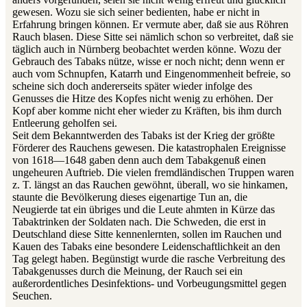
gewesen. Wozu sie sich seiner bedienten, habe er nicht in
Erfahrung bringen können. Er vermute aber, daß sie aus Röhren
Rauch blasen. Diese Sitte sei nämlich schon so verbreitet, daß sie
täglich auch in Nürnberg beobachtet werden könne. Wozu der
Gebrauch des Tabaks nütze, wisse er noch nicht; denn wenn er
auch vom Schnupfen, Katarrh und Eingenommenheit befreie, so
scheine sich doch andererseits später wieder infolge des
Genusses die Hitze des Kopfes nicht wenig zu erhöhen. Der
Kopf aber komme nicht eher wieder zu Kräften, bis ihm durch
Entleerung geholfen sei.
Seit dem Bekanntwerden des Tabaks ist der Krieg der größte
Förderer des Rauchens gewesen. Die katastrophalen Ereignisse
von 1618—1648 gaben denn auch dem Tabakgenuß einen
ungeheuren Auftrieb. Die vielen fremdländischen Truppen waren
z. T. längst an das Rauchen gewöhnt, überall, wo sie hinkamen,
staunte die Bevölkerung dieses eigenartige Tun an, die
Neugierde tat ein übriges und die Leute ahmten in Kürze das
Tabaktrinken der Soldaten nach. Die Schweden, die erst in
Deutschland diese Sitte kennenlernten, sollen im Rauchen und
Kauen des Tabaks eine besondere Leidenschaftlichkeit an den
Tag gelegt haben. Begünstigt wurde die rasche Verbreitung des
Tabakgenusses durch die Meinung, der Rauch sei ein
außerordentliches Desinfektions- und Vorbeugungsmittel gegen
Seuchen.