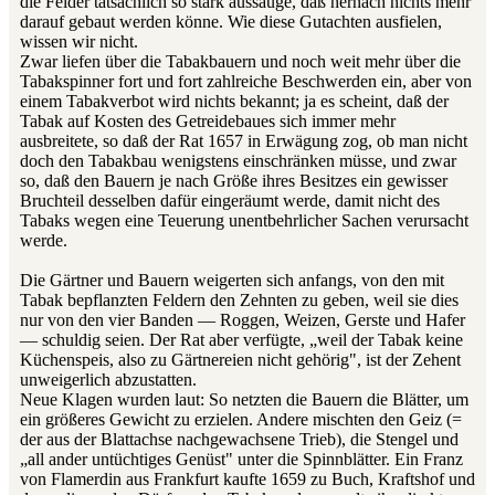
die Felder tatsächlich so stark aussauge, daß hernach nichts mehr
darauf gebaut werden könne. Wie diese Gutachten ausfielen,
wissen wir nicht.
Zwar liefen über die Tabakbauern und noch weit mehr über die
Tabakspinner fort und fort zahlreiche Beschwerden ein, aber von
einem Tabakverbot wird nichts bekannt; ja es scheint, daß der
Tabak auf Kosten des Getreidebaues sich immer mehr
ausbreitete, so daß der Rat 1657 in Erwägung zog, ob man nicht
doch den Tabakbau wenigstens einschränken müsse, und zwar
so, daß den Bauern je nach Größe ihres Besitzes ein gewisser
Bruchteil desselben dafür eingeräumt werde, damit nicht des
Tabaks wegen eine Teuerung unentbehrlicher Sachen verursacht
werde.
Die Gärtner und Bauern weigerten sich anfangs, von den mit
Tabak bepflanzten Feldern den Zehnten zu geben, weil sie dies
nur von den vier Banden — Roggen, Weizen, Gerste und Hafer
— schuldig seien. Der Rat aber verfügte, „weil der Tabak keine
Küchenspeis, also zu Gärtnereien nicht gehörig", ist der Zehent
unweigerlich abzustatten.
Neue Klagen wurden laut: So netzten die Bauern die Blätter, um
ein größeres Gewicht zu erzielen. Andere mischten den Geiz (=
der aus der Blattachse nach­gewachsene Trieb), die Stengel und
„all ander untüchtiges Genüst" unter die Spinnblätter. Ein Franz
von Flamerdin aus Frankfurt kaufte 1659 zu Buch, Kraftshof und