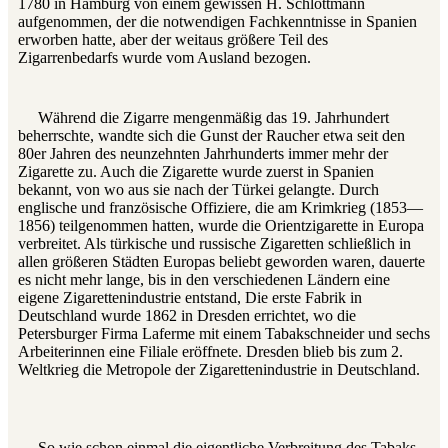
1780 in Hamburg von einem gewissen H. Schlottmann
aufgenommen, der die notwendigen Fachkenntnisse in Spanien
erworben hatte, aber der weitaus größere Teil des
Zigarrenbedarfs wurde vom Ausland bezogen.
Während die Zigarre mengenmäßig das 19. Jahrhundert
beherrschte, wandte sich die Gunst der Raucher etwa seit den
80er Jahren des neunzehnten Jahrhunderts immer mehr der
Zigarette zu. Auch die Zigarette wurde zuerst in Spanien
bekannt, von wo aus sie nach der Türkei gelangte. Durch
englische und französische Offiziere, die am Krimkrieg (1853—
1856) teilgenommen hatten, wurde die Orientzigarette in Europa
verbreitet. Als türkische und russische Zigaretten schließlich in
allen größeren Städten Europas beliebt geworden waren, dauerte
es nicht mehr lange, bis in den verschiedenen Ländern eine
eigene Zigarettenindustrie entstand, Die erste Fabrik in
Deutschland wurde 1862 in Dresden errichtet, wo die
Petersburger Firma Laferme mit einem Tabakschneider und sechs
Arbeiterinnen eine Filiale eröffnete. Dresden blieb bis zum 2.
Weltkrieg die Metropole der Zigarettenindustrie in Deutschland.
So wie schon einmal die eigentliche Verbreitung des Tabaks