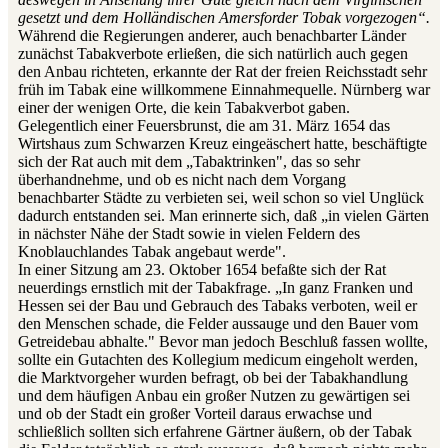
gesetzt und dem Holländischen Amersforder Tobak vorgezogen“.
Während die Regierungen anderer, auch benachbarter Länder
zunächst Tabakverbote erließen, die sich natürlich auch gegen
den Anbau richteten, erkannte der Rat der freien Reichsstadt sehr
früh im Tabak eine willkommene Einnahmequelle. Nürnberg war
einer der wenigen Orte, die kein Tabakverbot gaben.
Gelegentlich einer Feuersbrunst, die am 31. März 1654 das
Wirtshaus zum Schwarzen Kreuz eingeäschert hatte, beschäftigte
sich der Rat auch mit dem „Tabaktrinken", das so sehr
überhandnehme, und ob es nicht nach dem Vorgang
benachbarter Städte zu verbieten sei, weil schon so viel Unglück
dadurch entstanden sei. Man erinnerte sich, daß „in vielen Gärten
in nächster Nähe der Stadt sowie in vielen Feldern des
Knoblauchlandes Tabak angebaut werde".
In einer Sitzung am 23. Oktober 1654 befaßte sich der Rat
neuerdings ernstlich mit der Tabakfrage. „In ganz Franken und
Hessen sei der Bau und Gebrauch des Tabaks verboten, weil er
den Menschen schade, die Felder aussauge und den Bauer vom
Getreidebau abhalte." Bevor man jedoch Beschluß fassen wollte,
sollte ein Gutachten des Kollegium medicum eingeholt werden,
die Marktvorgeher wurden befragt, ob bei der Tabakhandlung
und dem häufigen Anbau ein großer Nutzen zu gewärtigen sei
und ob der Stadt ein großer Vorteil daraus erwachse und
schließlich sollten sich erfahrene Gärtner äußern, ob der Tabak