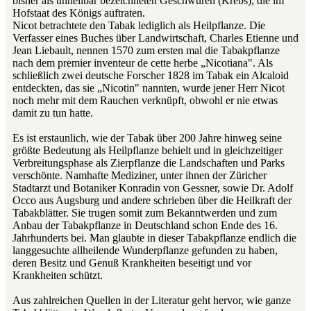
bisher als unheilbar bezeichneten Geschwüren (Krebs), die im
Hofstaat des Königs auftraten.
Nicot betrachtete den Tabak lediglich als Heilpflanze. Die
Verfasser eines Buches über Landwirtschaft, Charles Etienne und
Jean Liebault, nennen 1570 zum ersten mal die Tabakpflanze
nach dem premier inventeur de cette herbe „Nicotiana". Als
schließlich zwei deutsche Forscher 1828 im Tabak ein Alcaloid
entdeckten, das sie „Nicotin" nannten, wurde jener Herr Nicot
noch mehr mit dem Rauchen verknüpft, obwohl er nie etwas
damit zu tun hatte.
Es ist erstaunlich, wie der Tabak über 200 Jahre hinweg seine
größte Bedeutung als Heilpflanze behielt und in gleichzeitiger
Verbreitungsphase als Zierpflanze die Landschaften und Parks
verschönte. Namhafte Mediziner, unter ihnen der Züricher
Stadtarzt und Botaniker Konradin von Gessner, sowie Dr. Adolf
Occo aus Augsburg und andere schrieben über die Heilkraft der
Tabakblätter. Sie trugen somit zum Bekanntwerden und zum
Anbau der Tabakpflanze in Deutschland schon Ende des 16.
Jahrhunderts bei. Man glaubte in dieser Tabakpflanze endlich die
langgesuchte allheilende Wunderpflanze gefunden zu haben,
deren Besitz und Genuß Krankheiten beseitigt und vor
Krankheiten schützt.
Aus zahlreichen Quellen in der Literatur geht hervor, wie ganze