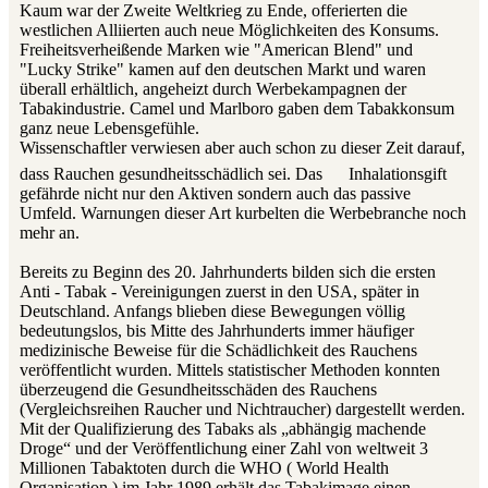
Kaum war der Zweite Weltkrieg zu Ende, offerierten die
westlichen Alliierten auch neue Möglichkeiten des Konsums.
Freiheitsverheißende Marken wie "American Blend" und
"Lucky Strike" kamen auf den deutschen Markt und waren
überall erhältlich, angeheizt durch Werbekampagnen der
Tabakindustrie. Camel und Marlboro gaben dem Tabakkonsum
ganz neue Lebensgefühle.
Wissenschaftler verwiesen aber auch schon zu dieser Zeit darauf,
dass Rauchen gesundheitsschädlich sei. Das
Inhalationsgift
gefährde nicht nur den Aktiven sondern auch das passive
Umfeld. Warnungen dieser Art kurbelten die Werbebranche noch
mehr an.
Bereits zu Beginn des 20. Jahrhunderts bilden sich die ersten
Anti - Tabak - Vereinigungen zuerst in den USA, später in
Deutschland. Anfangs blieben diese Bewegungen völlig
bedeutungslos, bis Mitte des Jahrhunderts immer häufiger
medizinische Beweise für die Schädlichkeit des Rauchens
veröffentlicht wurden. Mittels statistischer Methoden konnten
überzeugend die Gesundheitsschäden des Rauchens
(Vergleichsreihen Raucher und Nichtraucher) dargestellt werden.
Mit der Qualifizierung des Tabaks als „abhängig machende
Droge“ und der Veröffentlichung einer Zahl von weltweit 3
Millionen Tabaktoten durch die WHO ( World Health
Organisation ) im Jahr 1989 erhält das Tabakimage einen