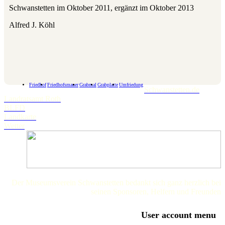
Schwanstetten im Oktober 2011, ergänzt im Oktober 2013
Alfred J. Köhl
Friedhof
Friedhofsmauer
Grabmal
Grabplatte
Umfriedung
Schwanstetten.de
Landratsamt Roth
BLFD
Landkarte
Wetter
Der Museumsverein Schwanstetten bedankt sich ganz herzlich bei
seinen Sponsoren, Helfern und Freunden
User account menu