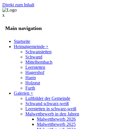
Direkt zum Inhalt
x
Main navigation
Startseite
Heimatgemeinde
+
Schwanstetten
Schwand
Mittelhembach
Leerstetten
Hagershof
Harm
Holzgut
Furth
Galerien
+
Luftbilder der Gemeinde
Schwand schwarz-weiß
Leerstetten in schwarz-weiß
Malwettbewerb in den Jahren
Malwettbewerb 2026
Malwettbewerb 2025