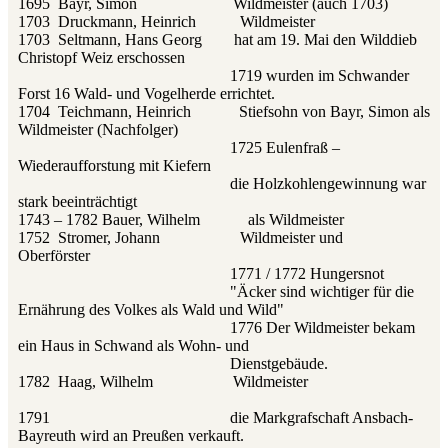
1695 Bayr, Simon Wildmeister (auch 1703)
1703 Druckmann, Heinrich Wildmeister
1703 Seltmann, Hans Georg hat am 19. Mai den Wilddieb
Christopf Weiz erschossen
1719 wurden im Schwander
Forst 16 Wald- und Vogelherde errichtet.
1704 Teichmann, Heinrich Stiefsohn von Bayr, Simon als
Wildmeister (Nachfolger)
1725 Eulenfraß –
Wiederaufforstung mit Kiefern
die Holzkohlengewinnung war
stark beeinträchtigt
1743 – 1782 Bauer, Wilhelm als Wildmeister
1752 Stromer, Johann Wildmeister und
Oberförster
1771 / 1772 Hungersnot
"Äcker sind wichtiger für die
Ernährung des Volkes als Wald und Wild"
1776 Der Wildmeister bekam
ein Haus in Schwand als Wohn- und
Dienstgebäude.
1782 Haag, Wilhelm Wildmeister
1791 die Markgrafschaft Ansbach-
Bayreuth wird an Preußen verkauft.