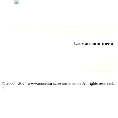
Der Museumsverein Schwanstetten bedankt sich ganz herzlich bei
seinen Sponsoren, Helfern und Freunden
User account menu
Impressum
Service
Datenschutz
Literaturverzeichnis
Termine
© 2007 - 2024 www.museum-schwanstetten.de All rights reserved.
↑