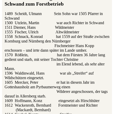
Schwand zum Forstbetrieb
1489 Scheidt, Ulmann Sein Sohn war 1505 Pfarrer in
Schwand
1500 Utzlein, Martin war auch Richter in Schwand
1511 Diemer, Hans Wildmeister
1555 Fischer, Ulrich Altwildmeister
1558 Schnack, Konrad hat 1559 auf der Straße zwischen
Kornburg und Nürnberg den Nürnberger
Fischmeister Hans Kopp
erschossen – und irrte dann später im Lande umher.
1570 Rößlein, hat dem Fürsten 36 Jahre lang
gedient und starb, mit seiner Tochter Christine
im Elend lebend, als sehr alter
Mann.
1596 Waldinwald, Hans war als „Streifer“ auf
Wildschützen eingesetzt.
1605 Mercker, Peter er hat in diesem Jahr im
Gotteshausholz am Pyrbaumerweg einen
Wilderer angeschossen, der tags
darauf in Allersberg starb.
1609 Hoffmann, Konz eingesetzt als Hirschhüter
1612 Wackenroth, Bernhard Forstmeister und Richter
(Mackardt, Bernhard)