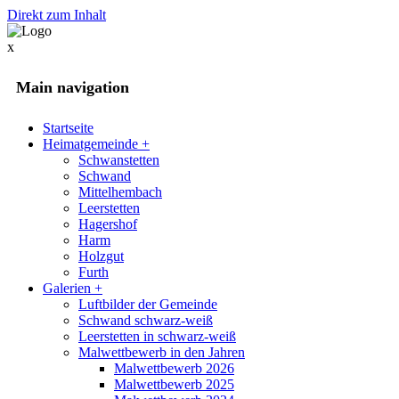
Direkt zum Inhalt
x
Main navigation
Startseite
Heimatgemeinde
+
Schwanstetten
Schwand
Mittelhembach
Leerstetten
Hagershof
Harm
Holzgut
Furth
Galerien
+
Luftbilder der Gemeinde
Schwand schwarz-weiß
Leerstetten in schwarz-weiß
Malwettbewerb in den Jahren
Malwettbewerb 2026
Malwettbewerb 2025