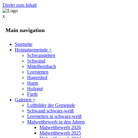
Direkt zum Inhalt
x
Main navigation
Startseite
Heimatgemeinde
+
Schwanstetten
Schwand
Mittelhembach
Leerstetten
Hagershof
Harm
Holzgut
Furth
Galerien
+
Luftbilder der Gemeinde
Schwand schwarz-weiß
Leerstetten in schwarz-weiß
Malwettbewerb in den Jahren
Malwettbewerb 2026
Malwettbewerb 2025