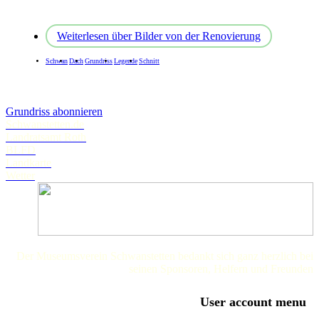
Weiterlesen
über Bilder von der Renovierung
Schwan
Dach
Grundriss
Legende
Schnitt
Grundriss abonnieren
Schwanstetten.de
Landratsamt Roth
BLFD
Landkarte
Wetter
Der Museumsverein Schwanstetten bedankt sich ganz herzlich bei
seinen Sponsoren, Helfern und Freunden
User account menu