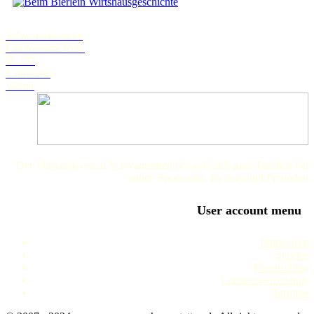
Wirtshausgeschichte
Schwanstetten.de
Landratsamt Roth
BLFD
Landkarte
Wetter
Der Museumsverein Schwanstetten bedankt sich ganz herzlich bei
seinen Sponsoren, Helfern und Freunden
User account menu
Impressum
Service
Datenschutz
Literaturverzeichnis
Termine