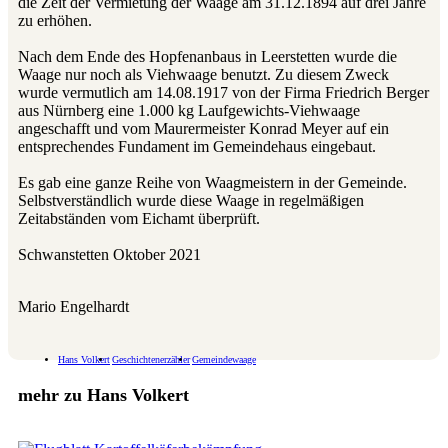
die Zeit der Vermietung der Waage am 31.12.1894 auf drei Jahre
zu erhöhen.
Nach dem Ende des Hopfenanbaus in Leerstetten wurde die
Waage nur noch als Viehwaage benutzt. Zu diesem Zweck
wurde vermutlich am 14.08.1917 von der Firma Friedrich Berger
aus Nürnberg eine 1.000 kg Laufgewichts-Viehwaage
angeschafft und vom Maurermeister Konrad Meyer auf ein
entsprechendes Fundament im Gemeindehaus eingebaut.
Es gab eine ganze Reihe von Waagmeistern in der Gemeinde.
Selbstverständlich wurde diese Waage in regelmäßigen
Zeitabständen vom Eichamt überprüft.
Schwanstetten Oktober 2021
Mario Engelhardt
Hans Volkert
Geschichtenerzähler
Gemeindewaage
mehr zu Hans Volkert