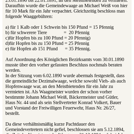
23.01.1890 bis 22.01.1891, an den Meistbietenden zu vermieten.
Daraufhin wurde die Gemeindewaage an Michael Weiß von hier
für 10 Mark für ein Jahr verpachtet. Gleichzeitig beschloss man
folgende Waaggebühren:
a) für 1 Kalb oder 1 Schwein bis 150 Pfund = 15 Pfennig
b) für schwerere Tiere = 20 Pfennig
c)für Hopfen bis zu 100 Pfund = 20 Pfennig)
d)für Hopfen bis zu 150 Pfund = 25 Pfennig
e) für Hopfen ab 151 Pfund = 35 Pfennig.
Auf Anordnung des Königlichen Bezirksamts vom 30.01.1890
musste über den vorher gefassten Beschluss nochmals beraten
werden.
In der Sitzung vom 6.02.1890 wurde abermals festgestellt, dass
die gemeindliche Dezimalwaage, welche sowohl Vieh- als auch
Hopfenwaage war, an den Meistbietenden für ein Jahr zu
vermieten ist. Als Waagmeister wurden der schon vorher
bestimmte Johann Michael Weiß, Bäckermeister und Gütler,
Haus Nr. 44 und als sein Stellvertreter Konrad Volkert, Bauer
und Vorstand der Freiwilligen Feuerwehr, Haus Nr. 26/27,
bestellt.
Da diese verhältnismäßig kurze Pachtdauer den
Gemeindevertretern nicht gefiel, beschlossen sie am 5.12.1894,