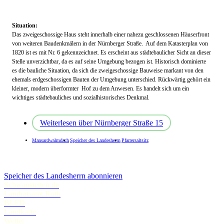
Situation:
Das zweigeschossige Haus steht innerhalb einer nahezu geschlossenen Häuserfront
von weiteren Baudenkmälern in der Nürnberger Straße. Auf dem Katasterplan von
1820 ist es mit Nr. 6 gekennzeichnet. Es erscheint aus städtebaulicher Sicht an dieser
Stelle unverzichtbar, da es auf seine Umgebung bezogen ist. Historisch dominierte
es die bauliche Situation, da sich die zweigeschossige Bauweise markant von den
ehemals erdgeschossigen Bauten der Umgebung unterschied. Rückwärtig gehört ein
kleiner, modern überformter Hof zu dem Anwesen. Es handelt sich um ein
wichtiges städtebauliches und sozialhistorisches Denkmal.
Weiterlesen
über Nürnberger Straße 15
Mansardwalmdach
Speicher des Landesherrn
Pfarrersaltsitz
Speicher des Landesherrn abonnieren
Schwanstetten.de
Landratsamt Roth
BLFD
Landkarte
Wetter