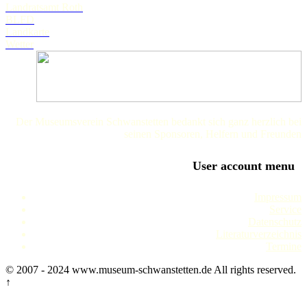
Landratsamt Roth
BLFD
Landkarte
Wetter
Der Museumsverein Schwanstetten bedankt sich ganz herzlich bei
seinen Sponsoren, Helfern und Freunden
User account menu
Impressum
Service
Datenschutz
Literaturverzeichnis
Termine
© 2007 - 2024 www.museum-schwanstetten.de All rights reserved.
↑