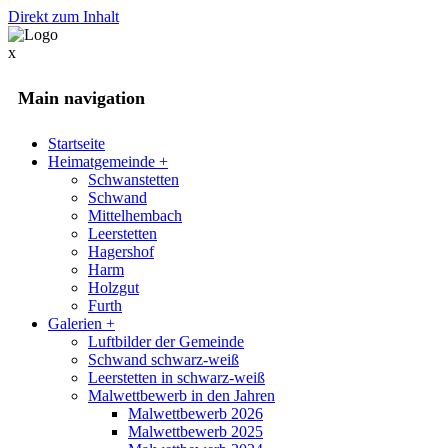
Direkt zum Inhalt
x
Main navigation
Startseite
Heimatgemeinde
+
Schwanstetten
Schwand
Mittelhembach
Leerstetten
Hagershof
Harm
Holzgut
Furth
Galerien
+
Luftbilder der Gemeinde
Schwand schwarz-weiß
Leerstetten in schwarz-weiß
Malwettbewerb in den Jahren
Malwettbewerb 2026
Malwettbewerb 2025