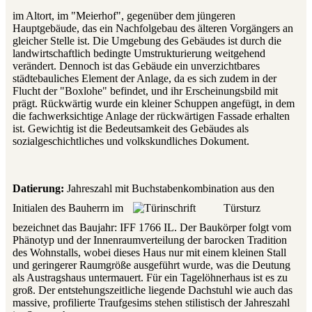
im Altort, im "Meierhof", gegenüber dem jüngeren
Hauptgebäude, das ein Nachfolgebau des älteren Vorgängers an
gleicher Stelle ist. Die Umgebung des Gebäudes ist durch die
landwirtschaftlich bedingte Umstrukturierung weitgehend
verändert. Dennoch ist das Gebäude ein unverzichtbares
städtebauliches Element der Anlage, da es sich zudem in der
Flucht der "Boxlohe" befindet, und ihr Erscheinungsbild mit
prägt. Rückwärtig wurde ein kleiner Schuppen angefügt, in dem
die fachwerksichtige Anlage der rückwärtigen Fassade erhalten
ist. Gewichtig ist die Bedeutsamkeit des Gebäudes als
sozialgeschichtliches und volkskundliches Dokument.
Datierung:
Jahreszahl mit Buchstabenkombination aus den
Initialen des Bauherrn im
Türsturz
bezeichnet das Baujahr: IFF 1766 IL. Der Baukörper folgt vom
Phänotyp und der Innenraumverteilung der barocken Tradition
des Wohnstalls, wobei dieses Haus nur mit einem kleinen Stall
und geringerer Raumgröße ausgeführt wurde, was die Deutung
als Austragshaus untermauert. Für ein Tagelöhnerhaus ist es zu
groß. Der entstehungszeitliche liegende Dachstuhl wie auch das
massive, profilierte Traufgesims stehen stilistisch der Jahreszahl