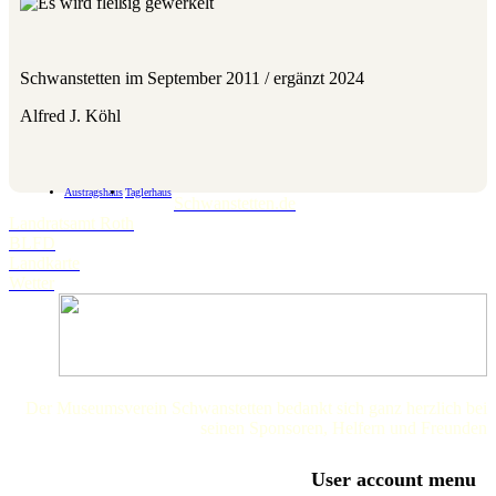
Schwanstetten im September 2011 / ergänzt 2024
Alfred J. Köhl
Austragshaus
Taglerhaus
Schwanstetten.de
Landratsamt Roth
BLFD
Landkarte
Wetter
Der Museumsverein Schwanstetten bedankt sich ganz herzlich bei
seinen Sponsoren, Helfern und Freunden
User account menu