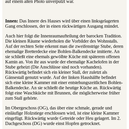
auf einem alten Photo unverputzt war.
Innen:
Das Innere des Hauses wird über einen linksgelagerten
Gang erschlossen, der in einen rückwärtigen Ausgang mündet.
Auch hier folgt die Innenraumaufteilung der barocken Tradition.
Die kleinen Räume wiederholen die Vorbilder des Wohnstalls.
Auf der rechten Seite erkennt man die zweifenstrige Stube, deren
ehemalige Bretterdecke eine Bohlen-Balkendecke imitierte. An
sie schließt eine ehemals gewölbte Küche mit späterem offenen
Kamin an. Von ihr aus wurde der ehemalige Kachelofen in der
Stube geheizt (Die Anschlüsse sind noch vorhanden).
Rückwärtig befindet sich ein kleiner Stall, der zuletzt als
Gänsestall genutzt wurde. Auf der linken Haushälfte befindet
sich eine kleine Kammer mit einer entstehungszeitlichen Bohlen-
Balkendecke. An sie schließt die heutige Küche an. Rückwärtig
folgt eine Waschküche mit Brunnen, die möglicherweise früher
zum Stall gehörte.
Im Obergeschoss (OG), das über eine schmale, gerade und
einläufige Holzstiege erschlossen wird, ist eine kleine Kammer
eingefügt. Rückwärtig wurde Getreide oder Heu gelagert. Im 2.
Dachgeschoss (DG) wurde einst Hopfen getrocknet.