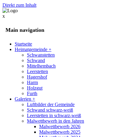
Direkt zum Inhalt
x
Main navigation
Startseite
Heimatgemeinde
+
Schwanstetten
Schwand
Mittelhembach
Leerstetten
Hagershof
Harm
Holzgut
Furth
Galerien
+
Luftbilder der Gemeinde
Schwand schwarz-weiß
Leerstetten in schwarz-weiß
Malwettbewerb in den Jahren
Malwettbewerb 2026
Malwettbewerb 2025