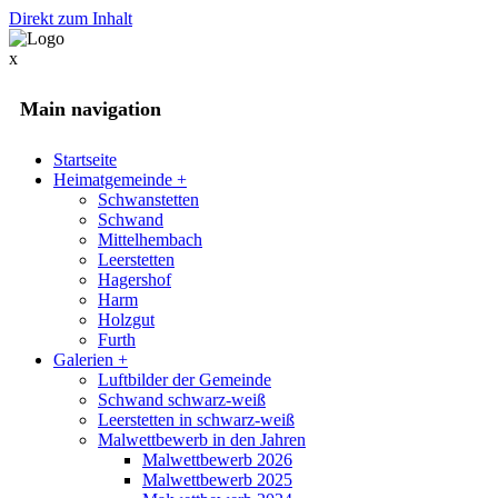
Direkt zum Inhalt
x
Main navigation
Startseite
Heimatgemeinde
+
Schwanstetten
Schwand
Mittelhembach
Leerstetten
Hagershof
Harm
Holzgut
Furth
Galerien
+
Luftbilder der Gemeinde
Schwand schwarz-weiß
Leerstetten in schwarz-weiß
Malwettbewerb in den Jahren
Malwettbewerb 2026
Malwettbewerb 2025