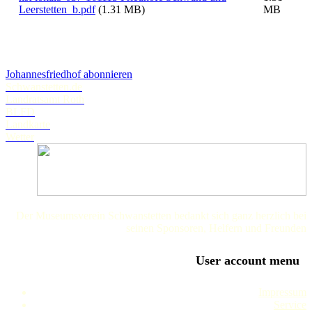
Leerstetten_b.pdf
(1.31 MB)
MB
Johannesfriedhof abonnieren
Schwanstetten.de
Landratsamt Roth
BLFD
Landkarte
Wetter
Der Museumsverein Schwanstetten bedankt sich ganz herzlich bei
seinen Sponsoren, Helfern und Freunden
User account menu
Impressum
Service