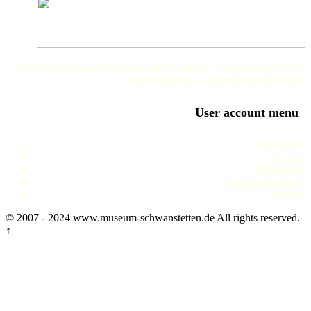
Der Museumsverein Schwanstetten bedankt sich ganz herzlich bei
seinen Sponsoren, Helfern und Freunden
User account menu
Impressum
Service
Datenschutz
Literaturverzeichnis
Termine
© 2007 - 2024 www.museum-schwanstetten.de All rights reserved.
↑