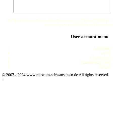
Der Museumsverein Schwanstetten bedankt sich ganz herzlich bei
seinen Sponsoren, Helfern und Freunden
User account menu
Impressum
Service
Datenschutz
Literaturverzeichnis
Termine
© 2007 - 2024 www.museum-schwanstetten.de All rights reserved.
↑