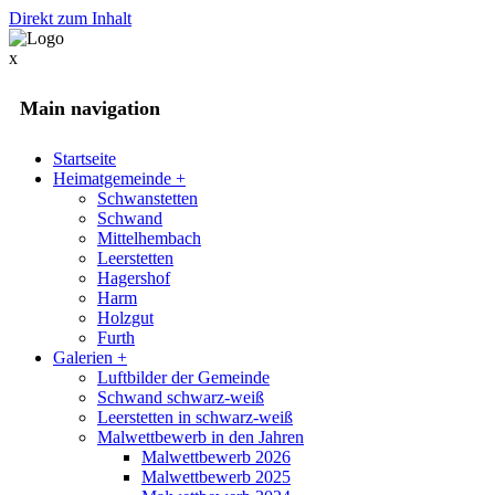
Direkt zum Inhalt
x
Main navigation
Startseite
Heimatgemeinde
+
Schwanstetten
Schwand
Mittelhembach
Leerstetten
Hagershof
Harm
Holzgut
Furth
Galerien
+
Luftbilder der Gemeinde
Schwand schwarz-weiß
Leerstetten in schwarz-weiß
Malwettbewerb in den Jahren
Malwettbewerb 2026
Malwettbewerb 2025