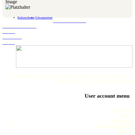
Image
Kulturscheune
Schwanstetten
Schwanstetten.de
Landratsamt Roth
BLFD
Landkarte
Wetter
Der Museumsverein Schwanstetten bedankt sich ganz herzlich bei
seinen Sponsoren, Helfern und Freunden
User account menu
Impressum
Service
Datenschutz
Literaturverzeichnis
Termine