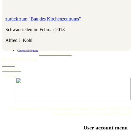
zurück zum "Bau des Kirchenzentrums"
Schwanstetten im Februar 2018
Alfred J. Köhl
Grundsteinlegung
Schwanstetten.de
Landratsamt Roth
BLFD
Landkarte
Wetter
Der Museumsverein Schwanstetten bedankt sich ganz herzlich bei
seinen Sponsoren, Helfern und Freunden
User account menu