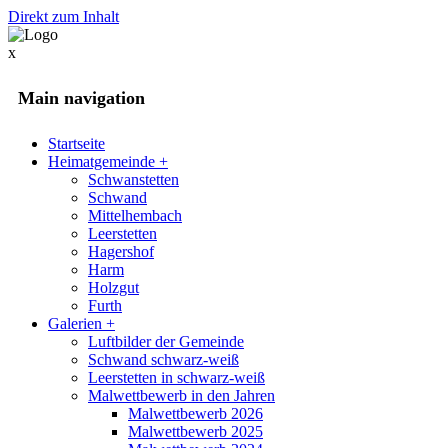
Direkt zum Inhalt
x
Main navigation
Startseite
Heimatgemeinde
+
Schwanstetten
Schwand
Mittelhembach
Leerstetten
Hagershof
Harm
Holzgut
Furth
Galerien
+
Luftbilder der Gemeinde
Schwand schwarz-weiß
Leerstetten in schwarz-weiß
Malwettbewerb in den Jahren
Malwettbewerb 2026
Malwettbewerb 2025