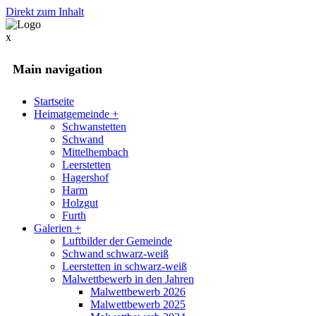
Direkt zum Inhalt
x
Main navigation
Startseite
Heimatgemeinde
+
Schwanstetten
Schwand
Mittelhembach
Leerstetten
Hagershof
Harm
Holzgut
Furth
Galerien
+
Luftbilder der Gemeinde
Schwand schwarz-weiß
Leerstetten in schwarz-weiß
Malwettbewerb in den Jahren
Malwettbewerb 2026
Malwettbewerb 2025