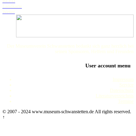
BLFD
Landkarte
Wetter
Der Museumsverein Schwanstetten bedankt sich ganz herzlich bei
seinen Sponsoren, Helfern und Freunden
User account menu
Impressum
Service
Datenschutz
Literaturverzeichnis
Termine
© 2007 - 2024 www.museum-schwanstetten.de All rights reserved.
↑