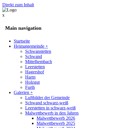
Direkt zum Inhalt
x
Main navigation
Startseite
Heimatgemeinde
+
Schwanstetten
Schwand
Mittelhembach
Leerstetten
Hagershof
Harm
Holzgut
Furth
Galerien
+
Luftbilder der Gemeinde
Schwand schwarz-weiß
Leerstetten in schwarz-weiß
Malwettbewerb in den Jahren
Malwettbewerb 2026
Malwettbewerb 2025