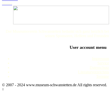
Wetter
Der Museumsverein Schwanstetten bedankt sich ganz herzlich bei
seinen Sponsoren, Helfern und Freunden
User account menu
Impressum
Service
Datenschutz
Literaturverzeichnis
Termine
© 2007 - 2024 www.museum-schwanstetten.de All rights reserved.
↑